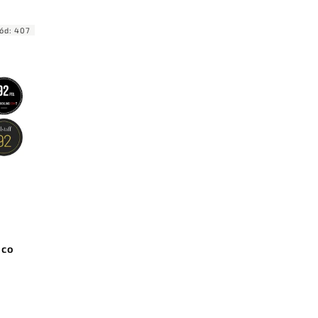
ód:
407
sco