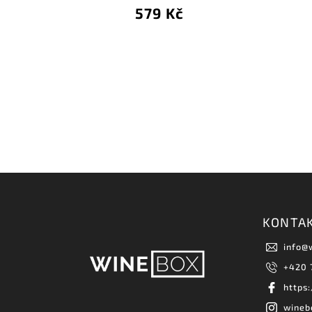
579 Kč
KONTA
info
@
+420 
https
wineb