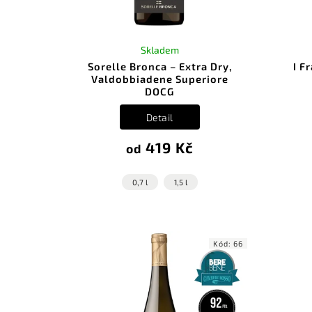
Skladem
Sorelle Bronca – Extra Dry,
I F
Valdobbiadene Superiore
DOCG
Detail
419 Kč
od
0,7 l
1,5 l
Kód:
66