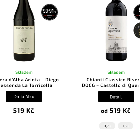
Skladem
Skladem
era d’Alba Ariota – Diego
Chianti Classico Rise
ressenda La Torricella
DOCG – Castello di Que
Do košíku
Detail
519 Kč
519 Kč
od
0,7 l
1,5 l