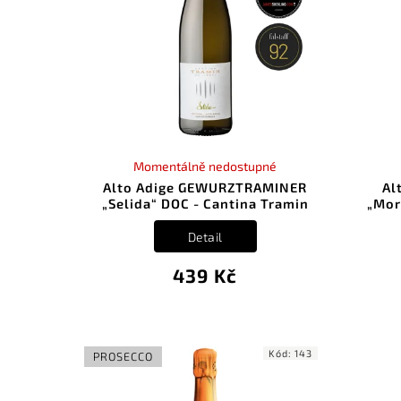
Momentálně nedostupné
Alto Adige GEWURZTRAMINER
Al
„Selida“ DOC - Cantina Tramin
„Mor
Detail
439 Kč
Kód:
143
PROSECCO