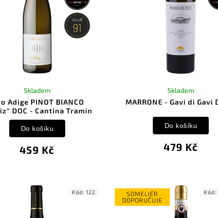
Skladem
Skladem
to Adige PINOT BIANCO
MARRONE - Gavi di Gavi
iz“ DOC - Cantina Tramin
Do košíku
Do košíku
479 Kč
459 Kč
Kód:
122
Kód
SOMELIÉR
DOPORUČUJE