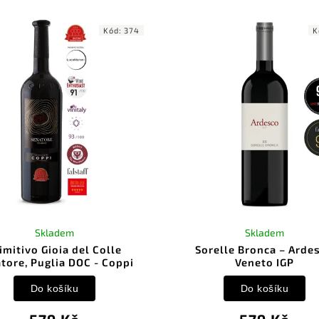
Kód:
374
K
Skladem
Skladem
imitivo Gioia del Colle
Sorelle Bronca – Arde
tore, Puglia DOC - Coppi
Veneto IGP
Do košíku
Do košíku