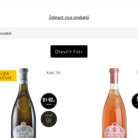
Zobrazit více produktů
ecedně
Otevřít filtr
Kód:
74
LIÉR
UČUJE