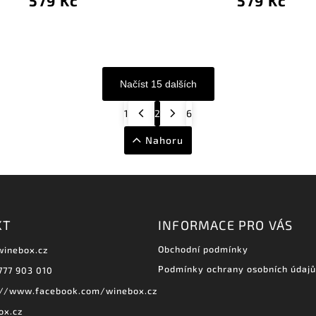
579 Kč
579 Kč
Načíst 15 dalších
1
2
6
Nahoru
KT
INFORMACE PRO VÁS
Obchodní podmínky
winebox.cz
Podmínky ochrany osobních údajů
777 903 010
://www.facebook.com/winebox.cz
ox.cz