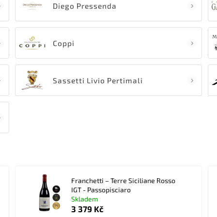
Diego Pressenda
Coppi
Sassetti Livio Pertimali
Franchetti – Terre Siciliane Rosso
IGT - Passopisciaro
Skladem
3 379 Kč