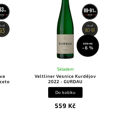
599 Kč
–6 %
Skladem
rva
Veltliner Vesnice Kurdějov
rceto
2022 - GURDAU
Do košíku
559 Kč