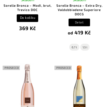
Sorelle Bronca – Modì, brut,
Sorelle Bronca – Extra Dry,
Trevico DOC
Valdobbiadene Superiore
DOCG
Do košíku
Detail
369 Kč
419 Kč
od
0,7 l
1,5 l
PROSECCO
PROSECCO