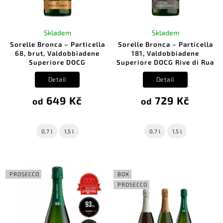
Skladem
Skladem
Sorelle Bronca – Particella
Sorelle Bronca – Particella
68, brut, Valdobbiadene
181, Valdobbiadene
Superiore DOCG
Superiore DOCG Rive di Rua
Detail
Detail
649 Kč
729 Kč
od
od
0,7 l
1,5 l
0,7 l
1,5 l
PROSECCO
BOX
PROSECCO