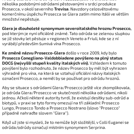
několika podobnými odrůdami pěstovanými v srdci produkce
Prosecca, v okolí severního
Trevisa
. Navzdory celosvětovému
komerčnímu úspěchu Prosecca se Glera zatím mimo Itálii ve větším
množství nepěstuje.
Glera je dlouholeté synonymum severoitalského hroznu Prosecco,
pod kterým je nyní oficiálně známé. Tato odrůda se zelenou slupkou
se již stovky let pěstuje v regionech Veneto a Friuli, kde se z ní
vyrábějí především šumivá vína Prosecco.
Ke změně názvu Prosecco-Glera
došlo v roce 2009, kdy bylo
Prosecco Conegliano-Valdobbiadene povýšeno na plný status
DOCG (nejvyšší stupeň kvality italských vín).
Vzhledem k tomuto
povýšení bylo rozhodnuto, že název Prosecco by měl být vyhrazen
výhradně pro vína, na která se vztahují oficiální názvy italských
označení Prosecco, a neměl by se používat pro odrůdu hroznů.
Aby se situace s odrůdami Glera/Prosecco ještě více zkomplikovala,
je odrůda Glera/Prosecco ve skutečnosti několika odrůdami, nikoli
jednou. Ačkoli některé autority tvrdí, že existují desítky sub-odrůd a
biotypů, v praxi se tyto formy omezují na tři základní: Prosecco
Lungo, Prosecco Tondo a Prosecco Nostrano (slovo "Prosecco"
případně nahraďte slovem "Glera").
Když už jste si mysleli, že to nemůže být složitější, v Colli Euganei se
odrůda/odrůdy označují místním synonymem Serprina.