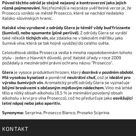
Původ těchto odrůd je stejně nejasný a kontroverzní jako jejich
různá pojmenování.
Nejzřejmější a nejsnáze uvěřitelná verze je, že
Prosecco vzniklo ve městě Prosecco, které se nachází nedaleko
italsko-slovinských hranic.
Italské víno vyrobené z odrůdy Glera je téměř vždy buď frizzante
(šumivé), nebo spumante (plně perlivé).
Z odrůdy Glera se vyrábí
také několik
tichých vín,
ale zdaleka ne v takovém měřítku jako
šumivá vína, která se tak hojně vyvážejí do celého světa.
Celosvětová obliba Prosecca vedla k mnoha napodobeninám tohoto
stylu - jeden z hlavních důvodů, proč italské úřady v roce 2009
požádaly o mezinárodní právní ochranu názvu "Prosecco".
Glera
je vysoce produktivní hrozen, který
dozrává v pozdním období.
Má vysokou kyselost
a poměrně
neutrální chuť,
což je
ideální pro
výrobu šumivých vín.
Aromatický profil odrůdy Glera se vyznačuje
bílými broskvemi s občasným mýdlovým nádechem.
Víno má lehké
tělo a nízký obsah alkoholu (8,5 % je minimální povolený obsah
alkoholu v krvi pro vína Prosecco), což ho předurčuje jako
osvěžující
letní nápoj nebo jako aperitiv.
Synonyma:
Serprina, Prosecco Bianco, Proseko Sciprina.
KONTAKT