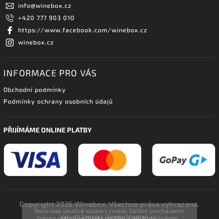
info
@
winebox.cz
+420 777 903 010
https://www.facebook.com/winebox.cz
winebox.cz
INFORMACE PRO VÁS
Obchodní podmínky
Podmínky ochrany osobních údajů
PŘIJÍMÁME ONLINE PLATBY
Copyright 2026
Winebox
. Všechna práva vyhrazena.
Tento web používá soubory cookie. Dalším procházením
Vytvořil
Shoptet
| Design
Shoptak.cz.
tohoto webu vyjadřujete souhlas s jejich používáním..