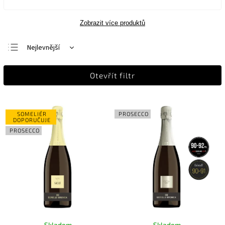
Zobrazit více produktů
Nejlevnější
Nejdražší
Otevřít filtr
Nejprodávanější
Abecedně
SOMELIÉR
PROSECCO
DOPORUČUJE
PROSECCO
Skladem
Skladem