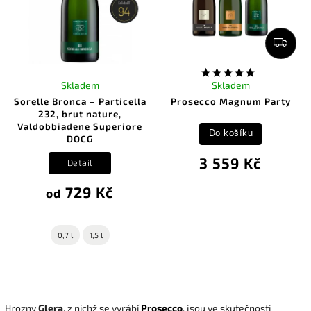
Skladem
Skladem
Sorelle Bronca – Particella
Prosecco Magnum Party
232, brut nature,
Valdobbiadene Superiore
Do košíku
DOCG
3 559 Kč
Detail
729 Kč
od
0,7 l
1,5 l
Hrozny
Glera
, z nichž se vyrábí
Prosecco
, jsou ve skutečnosti