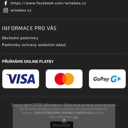
https://www.facebook.com/winebox.cz
winebox.cz
INFORMACE PRO VÁS
Obchodní podmínky
Podmínky ochrany osobních údajů
PŘIJÍMÁME ONLINE PLATBY
Copyright 2026
Winebox
. Všechna práva vyhrazena.
Tento web používá soubory cookie. Dalším procházením
Vytvořil
Shoptet
| Design
Shoptak.cz.
tohoto webu vyjadřujete souhlas s jejich používáním..
Více informací
zde
.
Rozumím