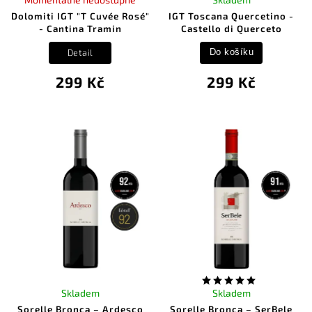
Dolomiti IGT "T Cuvée Rosé"
IGT Toscana Quercetino -
- Cantina Tramin
Castello di Querceto
Detail
Do košíku
299 Kč
299 Kč
Skladem
Skladem
Sorelle Bronca – Ardesco
Sorelle Bronca – SerBele