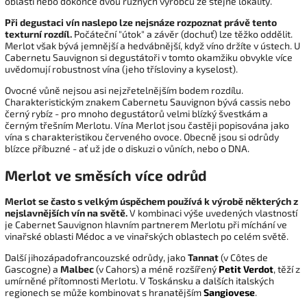
oblastí nebo dokonce dvou různých výrobců ze stejné lokality.
Při degustaci vín naslepo lze nejsnáze rozpoznat právě tento
texturní rozdíl.
Počáteční "útok" a závěr (dochuť) lze těžko oddělit.
Merlot však bývá jemnější a hedvábnější, když víno držíte v ústech. U
Cabernetu Sauvignon si degustátoři v tomto okamžiku obvykle více
uvědomují robustnost vína (jeho třísloviny a kyselost).
Ovocné vůně nejsou asi nejzřetelnějším bodem rozdílu.
Charakteristickým znakem Cabernetu Sauvignon bývá cassis nebo
černý rybíz - pro mnoho degustátorů velmi blízký švestkám a
černým třešním Merlotu. Vína Merlot jsou častěji popisována jako
vína s charakteristikou červeného ovoce. Obecně jsou si odrůdy
blízce příbuzné - ať už jde o diskuzi o vůních, nebo o DNA.
Merlot ve směsích více odrůd
Merlot se často s velkým úspěchem používá k výrobě některých z
nejslavnějších vín na světě.
V kombinaci výše uvedených vlastností
je Cabernet Sauvignon hlavním partnerem Merlotu při míchání ve
vinařské oblasti Médoc a ve vinařských oblastech po celém světě.
Další jihozápadofrancouzské odrůdy, jako
Tannat
(v Côtes de
Gascogne) a
Malbec
(v Cahors) a méně rozšířený
Petit Verdot
, těží z
umírněné přítomnosti Merlotu. V Toskánsku a dalších italských
regionech se může kombinovat s hranatějším
Sangiovese
.