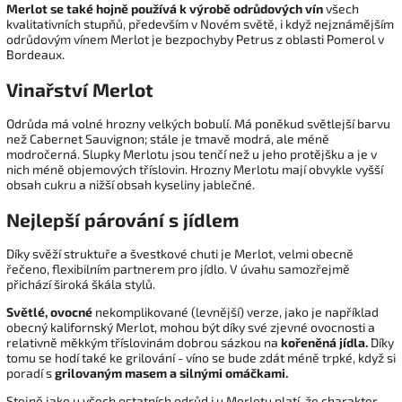
Merlot se také hojně používá k výrobě odrůdových vín
všech
kvalitativních stupňů, především v Novém světě, i když nejznámějším
odrůdovým vínem Merlot je bezpochyby Petrus z oblasti Pomerol v
Bordeaux.
Vinařství Merlot
Odrůda má volné hrozny velkých bobulí. Má poněkud světlejší barvu
než Cabernet Sauvignon; stále je tmavě modrá, ale méně
modročerná. Slupky Merlotu jsou tenčí než u jeho protějšku a je v
nich méně objemových tříslovin. Hrozny Merlotu mají obvykle vyšší
obsah cukru a nižší obsah kyseliny jablečné.
Nejlepší párování s jídlem
Díky svěží struktuře a švestkové chuti je Merlot, velmi obecně
řečeno, flexibilním partnerem pro jídlo. V úvahu samozřejmě
přichází široká škála stylů.
Světlé, ovocné
nekomplikované (levnější) verze, jako je například
obecný kalifornský Merlot, mohou být díky své zjevné ovocnosti a
relativně měkkým tříslovinám dobrou sázkou na
kořeněná jídla.
Díky
tomu se hodí také ke grilování - víno se bude zdát méně trpké, když si
poradí s
grilovaným masem a silnými omáčkami.
Stejně jako u všech ostatních odrůd i u Merlotu platí, že charakter