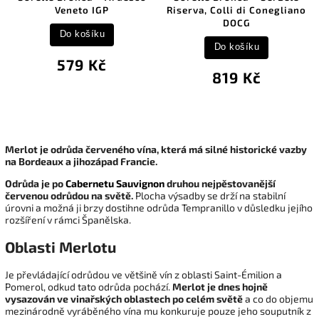
Veneto IGP
Riserva, Colli di Conegliano
DOCG
Do košíku
Do košíku
579 Kč
819 Kč
Merlot je odrůda červeného vína, která má silné historické vazby
na Bordeaux a jihozápad Francie.
Odrůda je po
Cabernetu Sauvignon
druhou nejpěstovanější
červenou odrůdou na světě.
Plocha výsadby se drží na stabilní
úrovni a možná ji brzy dostihne odrůda Tempranillo v důsledku jejího
rozšíření v rámci Španělska.
Oblasti Merlotu
Je převládající odrůdou ve většině vín z oblasti Saint-Émilion a
Pomerol, odkud tato odrůda pochází.
Merlot je dnes hojně
vysazován ve vinařských oblastech po celém světě
a co do objemu
mezinárodně vyráběného vína mu konkuruje pouze jeho souputník z