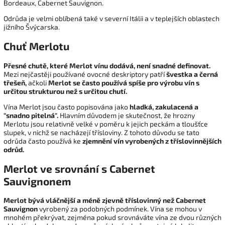
Bordeaux, Cabernet Sauvignon.
Odrůda je velmi oblíbená také v severní Itálii a v teplejších oblastech
jižního Švýcarska.
Chuť Merlotu
Přesné chutě, které Merlot vínu dodává, není snadné definovat.
Mezi nejčastěji používané ovocné deskriptory patří
švestka a černá
třešeň,
ačkoli
Merlot se často používá spíše pro výrobu vín s
určitou strukturou než s určitou chutí.
Vína Merlot jsou často popisována jako
hladká, zakulacená a
"snadno pitelná".
Hlavním důvodem je skutečnost, že hrozny
Merlotu jsou relativně velké v poměru k jejich peckám a tloušťce
slupek, v nichž se nacházejí třísloviny. Z tohoto důvodu se tato
odrůda často používá ke
zjemnění vín vyrobených z tříslovinnějších
odrůd.
Merlot ve srovnání s Cabernet
Sauvignonem
Merlot bývá vláčnější a méně zjevně tříslovinný než Cabernet
Sauvignon
vyrobený za podobných podmínek. Vína se mohou v
mnohém překrývat, zejména pokud srovnáváte vína ze dvou různých