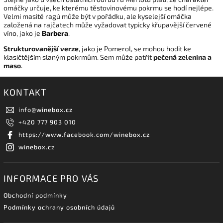
omáčky určuje, ke kterému těstovinovému pokrmu se hodí nejlépe.
Velmi masité ragú může být v pořádku, ale kyselejší omáčka
založená na rajčatech může vyžadovat typicky křupavější červené
víno, jako je
Barbera
.
Strukturovanější verze
, jako je Pomerol, se mohou hodit ke
klasičtějším slaným pokrmům. Sem může patřit
pečená zelenina a
maso
.
KONTAKT
info
@
winebox.cz
+420 777 903 010
https://www.facebook.com/winebox.cz
winebox.cz
INFORMACE PRO VÁS
Obchodní podmínky
Podmínky ochrany osobních údajů