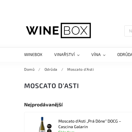
WINEBOX
VINAŘSTVÍ
VÍNA
ODRŮD
Domů
/
Odrůda
/
Moscato d’Asti
MOSCATO D’ASTI
Nejprodávanější
Moscato d‘Asti „Prá Dône“ DOCG –
Cascina Galarin