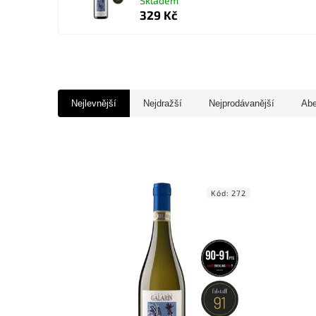
Skladem
329 Kč
Nejlevnější
Nejdražší
Nejprodávanější
Ab
Kód:
272