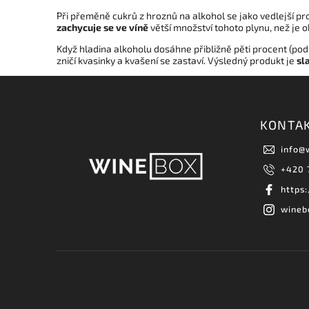
Při přeměně cukrů z hroznů na alkohol se jako vedlejší p
zachycuje se ve víně
větší množství tohoto plynu, než je o
Když hladina alkoholu dosáhne přibližně pěti procent (podl
zničí kvasinky a kvašení se zastaví. Výsledný produkt je
sl
KONTA
info
@
+420 
https
wineb