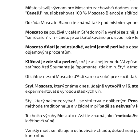
Město si svůj význam pro Moscato zachovává dodnes; nachá
"
Canelli
" musí obsahovat 100 % Moscato Bianco) a sídlí zd
Odrůda Moscato Bianco je známá také pod místním synony
Moscato
se používá v celém Středomoří a vyrábí se z něj
"seriózních" vín - často je zaškatulkováno pro svou roli v 
Moscato d'Asti je polosladké, velmi jemně perlivé
a obsa
objemovým procentům.
Klíčová je zde síla perlení,
což je asi nejjednodušší způsob
zatímco Asti Spumante je "spumante" (tlak min. čtyři atmo
Oficiálně nesmí Moscato d'Asti samo o sobě překročit tlak
Styl Moscato,
který známe dnes, údajně
vytvořil v 16. st
experimentoval s výrobou sladkých vín.
Styl, který nakonec vytvořil, se stal trvale oblíbeným.
Proc
méthode traditionnelle a v žádném případě se
nekvasí v l
Technika výroby Moscato d'Asti je známá jako "
metoda As
květinová vůně.
Vzniklý mošt se filtruje a uchovává v chladu, dokud není p
kontrolou.