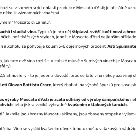
zí se v samém srdci oblasti produkce Moscato d'Asti; je oficiálně uz
e několik významných vinařství.
mem "Moscato di Canelli".
suchá i sladká vína.
Typická je pro něj
štiplavá, svěží, květinová a hro
lehčích, požitkářských stylech, jehož je Moscato d'Asti nejlepším příklad
h alkoholu se pohybuje kolem 5-6 objemových procent.
Asti Spumant
, jak tato dvě vína rozlišit. V italské mluvě o šumivých vínech je Moscat
sféry).
 2,5 atmosféry - to je jeden z důvodů, proč se tato vína někdy uzavíraj
oletí Giovan Battista Croce,
který zbohatl na výrobě šperků pro savojsko
es výroby Moscato d'Asti je zcela odlišný od výroby šampaňského
neb
ahvích;
jeho jiskra vzniká výhradně
kvašením v tlakových tancích.
ti
". Jakmile jsou hrozny Muscatu sklizeny, jsou zbaveny stopek a vylisov
otřeba. Víno se vyrábí kvašením dávek tohoto moštu v tlakových nádržích