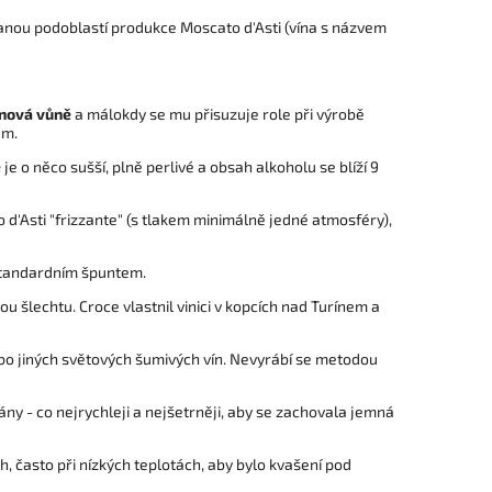
nanou podoblastí produkce Moscato d'Asti (vína s názvem
znová vůně
a málokdy se mu přisuzuje role při výrobě
em.
e
je o něco sušší, plně perlivé a obsah alkoholu se blíží 9
o d'Asti "frizzante" (s tlakem minimálně jedné atmosféry),
í standardním špuntem.
u šlechtu. Croce vlastnil vinici v kopcích nad Turínem a
o jiných světových šumivých vín. Nevyrábí se metodou
ány - co nejrychleji a nejšetrněji, aby se zachovala jemná
, často při nízkých teplotách, aby bylo kvašení pod