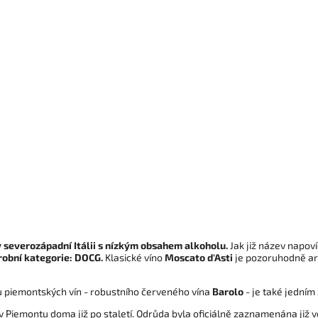
 v severozápadní Itálii s nízkým obsahem alkoholu.
Jak již název napov
ýrobní kategorie: DOCG.
Klasické víno
Moscato d'Asti
je pozoruhodně ar
ylu piemontských vín - robustního červeného vína
Barolo
- je také jedním 
v Piemontu doma již po staletí. Odrůda byla oficiálně zaznamenána již v