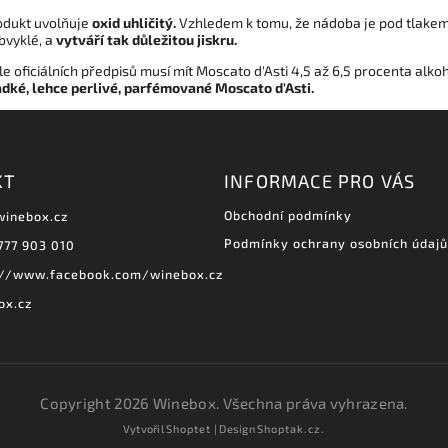
rodukt uvolňuje
oxid uhličitý.
Vzhledem k tomu, že nádoba je pod tlake
bvyklé, a
vytváří tak důležitou jiskru.
e oficiálních předpisů musí mít Moscato d'Asti 4,5 až 6,5 procenta alkoh
adké, lehce perlivé, parfémované Moscato d'Asti.
KT
INFORMACE PRO VÁS
Obchodní podmínky
winebox.cz
Podmínky ochrany osobních údajů
777 903 010
://www.facebook.com/winebox.cz
ox.cz
Copyright 2026
Winebox
. Všechna práva vyhrazena.
Vytvořil
Shoptet
| Design
Shoptak.cz.