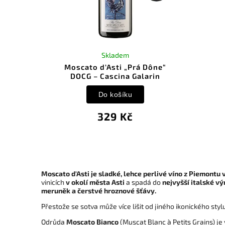
Skladem
Moscato d‘Asti „Prá Dône“
DOCG – Cascina Galarin
Do košíku
329 Kč
Moscato d'Asti je sladké, lehce perlivé víno z Piemontu
vinicích
v okolí města Asti
a spadá do
nejvyšší italské v
meruněk a čerstvé hroznové šťávy.
Přestože se sotva může více lišit od jiného ikonického st
Odrůda
Moscato Bianco
(Muscat Blanc à Petits Grains) je 