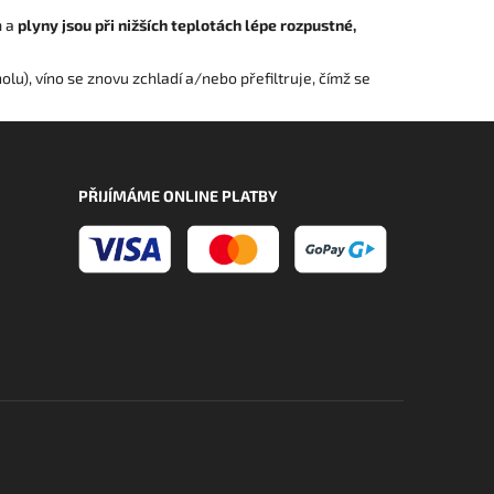
m a
plyny jsou při nižších teplotách lépe rozpustné,
olu), víno se znovu zchladí a/nebo přefiltruje, čímž se
PŘIJÍMÁME ONLINE PLATBY