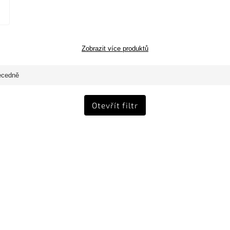
Zobrazit více produktů
ecedně
Otevřít filtr