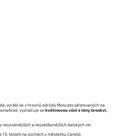
ídá, vyrábí se z hroznů odrůdy Moscato pěstovaných na
omatické, vyznačuje se
květinovou vůní s tóny broskví,
z nejznámějších a nejoblíbenějších italských vín.
e 13. století na sochách v městečku Canelli.