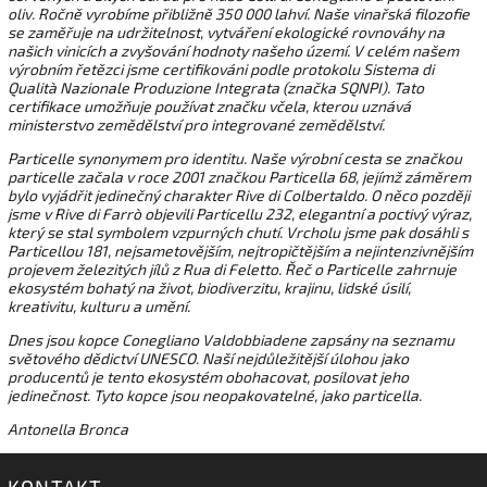
oliv. Ročně vyrobíme přibližně 350 000 lahví. Naše vinařská filozofie
se zaměřuje na udržitelnost, vytváření ekologické rovnováhy na
našich vinicích a zvyšování hodnoty našeho území. V celém našem
výrobním řetězci jsme certifikováni podle protokolu Sistema di
Qualità Nazionale Produzione Integrata (značka SQNPI). Tato
certifikace umožňuje používat značku včela, kterou uznává
ministerstvo zemědělství pro integrované zemědělství.
Particelle synonymem pro identitu. Naše výrobní cesta se značkou
particelle začala v roce 2001 značkou Particella 68, jejímž záměrem
bylo vyjádřit jedinečný charakter Rive di Colbertaldo. O něco později
jsme v Rive di Farrò objevili Particellu 232, elegantní a poctivý výraz,
který se stal symbolem vzpurných chutí. Vrcholu jsme pak dosáhli s
Particellou 181, nejsametovějším, nejtropičtějším a nejintenzivnějším
projevem železitých jílů z Rua di Feletto. Řeč o Particelle zahrnuje
ekosystém bohatý na život, biodiverzitu, krajinu, lidské úsilí,
kreativitu, kulturu a umění.
Dnes jsou kopce Conegliano Valdobbiadene zapsány na seznamu
světového dědictví UNESCO. Naší nejdůležitější úlohou jako
producentů je tento ekosystém obohacovat, posilovat jeho
jedinečnost. Tyto kopce jsou neopakovatelné, jako particella.
Antonella Bronca
KONTAKT