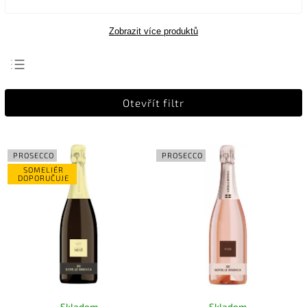
Zobrazit více produktů
Nejlevnější
Otevřít filtr
Nejdražší
Nejprodávanější
Abecedně
PROSECCO
PROSECCO
SOMELIÉR
DOPORUČUJE
Skladem
Skladem