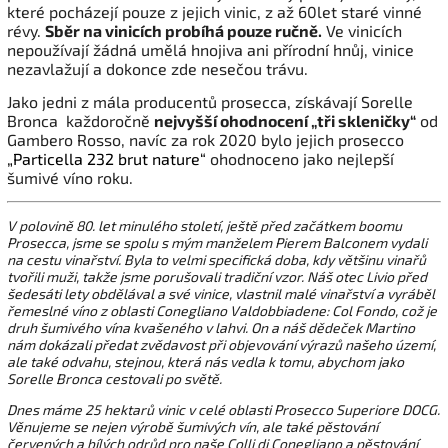
které pocházejí pouze z jejich vinic, z až 60let staré vinné
révy.
Sběr na vinicích probíhá pouze ručně.
Ve vinicích
nepoužívají žádná umělá hnojiva ani přírodní hnůj, vinice
nezavlažují a dokonce zde nesečou trávu.
Jako jedni z mála producentů prosecca, získávají Sorelle
Bronca každoročně
nejvyšší ohodnocení „tři skleničky“
od
Gambero Rosso, navíc za rok 2020 bylo jejich prosecco
„Particella 232 brut nature“
ohodnoceno jako nejlepší
šumivé víno roku.
V polovině 80. let minulého století, ještě před začátkem boomu
Prosecca, jsme se spolu s mým manželem Pierem Balconem vydali
na cestu vinařství. Byla to velmi specifická doba, kdy většinu vinařů
tvořili muži, takže jsme porušovali tradiční vzor. Náš otec Livio před
šedesáti lety obdělával a své vinice, vlastnil malé vinařství a vyráběl
řemeslné víno z oblasti Conegliano Valdobbiadene: Col Fondo, což je
druh šumivého vína kvašeného v lahvi. On a náš dědeček Martino
nám dokázali předat zvědavost při objevování výrazů našeho území,
ale také odvahu, stejnou, která nás vedla k tomu, abychom jako
Sorelle Bronca cestovali po světě.
Dnes máme 25 hektarů vinic v celé oblasti Prosecco Superiore DOCG.
Věnujeme se nejen výrobě šumivých vín, ale také pěstování
červených a bílých odrůd pro naše Colli di Conegliano a pěstování