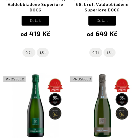
Valdobbiadene Superiore
68, brut, Valdobbiadene
DOCG
Superiore DOCG
Detail
Detail
419 Kč
649 Kč
od
od
0,7 l
1,5 l
0,7 l
1,5 l
PROSECCO
PROSECCO