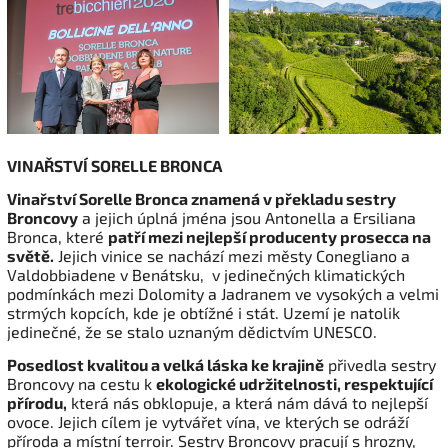
VINAŘSTVÍ SORELLE BRONCA
Vinařství Sorelle Bronca znamená v překladu sestry
Broncovy
a jejich úplná jména jsou Antonella a Ersiliana
Bronca, které
patří mezi nejlepší producenty prosecca na
světě.
Jejich vinice se nachází mezi městy Conegliano a
Valdobbiadene v Benátsku, v jedinečných klimatických
podmínkách mezi Dolomity a Jadranem ve vysokých a velmi
strmých kopcích, kde je obtížné i stát. Uzemí je natolik
jedinečné, že se stalo uznaným dědictvím UNESCO.
Posedlost kvalitou a velká láska ke krajině
přivedla sestry
Broncovy na cestu k
ekologické udržitelnosti, respektující
přírodu,
která nás obklopuje, a která nám dává to nejlepší
ovoce. Jejich cílem je vytvářet vína, ve kterých se odráží
příroda a místní terroir. Sestry Broncovy pracují s hrozny,