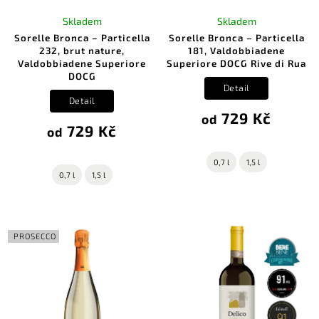
Skladem
Skladem
Sorelle Bronca – Particella
Sorelle Bronca – Particella
232, brut nature,
181, Valdobbiadene
Valdobbiadene Superiore
Superiore DOCG Rive di Rua
DOCG
Detail
Detail
729 Kč
od
729 Kč
od
0,7 l
1,5 l
0,7 l
1,5 l
PROSECCO