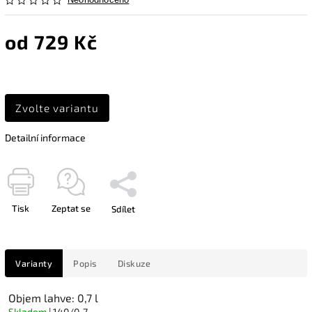
Neohodnoceno
od
729 Kč
Zvolte variantu
Detailní informace
Tisk
Zeptat se
Sdílet
Varianty
Popis
Diskuze
Objem lahve: 0,7 l
Skladem
| 140/0-7