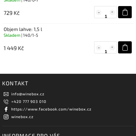
729 Kč
Objem lahve: 1,5 l
Skladem
| 140/1-5
1 449 Kč
KONTAKT
info
@
winebox.cz
+420 777 903 010
https://www.facebook.com/winebox.cz
winebox.cz
INFORMACE PRO VÁS