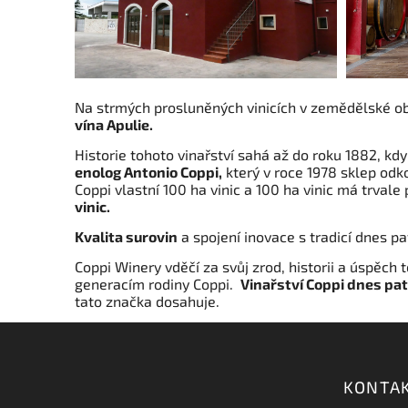
Na strmých prosluněných vinicích v zemědělské oblas
vína Apulie.
Historie tohoto vinařství sahá až do roku 1882, k
enolog Antonio Coppi,
který v roce 1978 sklep odk
Coppi vlastní 100 ha vinic a 100 ha vinic má trvale
vinic.
Kvalita surovin
a spojení inovace s tradicí dnes p
Coppi Winery vděčí za svůj zrod, historii a úspěch 
generacím rodiny Coppi.
Vinařství Coppi dnes pat
tato značka dosahuje.
KONTA