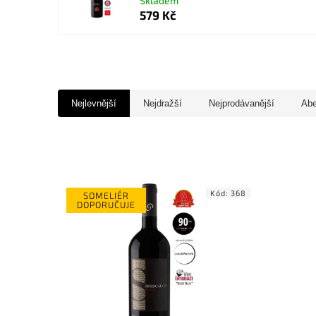
Skladem
579 Kč
Nejlevnější
Nejdražší
Nejprodávanější
Ab
Kód:
368
SOMELIÉR
DOPORUČUJE