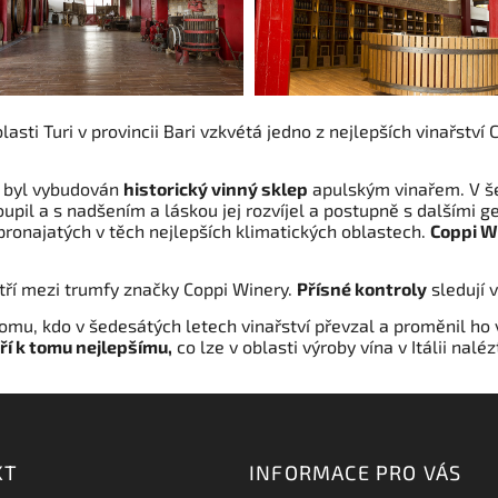
ti Turi v provincii Bari vzkvétá jedno z nejlepších vinařství C
dy byl vybudován
historický vinný sklep
apulským vinařem. V š
oupil a s nadšením a láskou jej rozvíjel a postupně s dalšími
 pronajatých v těch nejlepších klimatických oblastech.
Coppi W
atří mezi trumfy značky Coppi Winery.
Přísné kontroly
sledují v
tomu, kdo v šedesátých letech vinařství převzal a proměnil ho v
ří k tomu nejlepšímu,
co lze v oblasti výroby vína v Itálii nal
KT
INFORMACE PRO VÁS