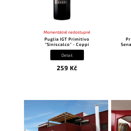
Momentálně nedostupné
Puglia IGT Primitivo
Pr
"Siniscalco" - Coppi
Sena
Detail
259 Kč