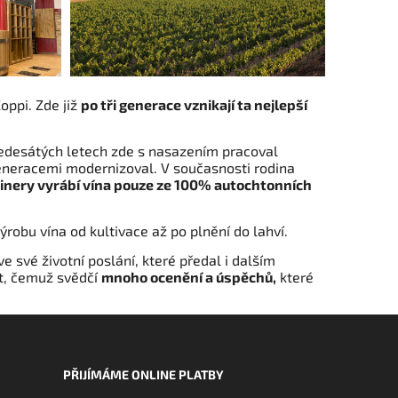
oppi. Zde již
po tři generace vznikají ta nejlepší
edesátých letech zde s nasazením pracoval
 generacemi modernizoval. V současnosti rodina
inery vyrábí vína pouze ze 100% autochtonních
ýrobu vína od kultivace až po plnění do lahví.
e své životní poslání, které předal i dalším
ézt, čemuž svědčí
mnoho ocenění a úspěchů,
které
PŘIJÍMÁME ONLINE PLATBY