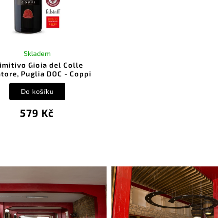
Skladem
imitivo Gioia del Colle
tore, Puglia DOC - Coppi
Do košíku
579 Kč