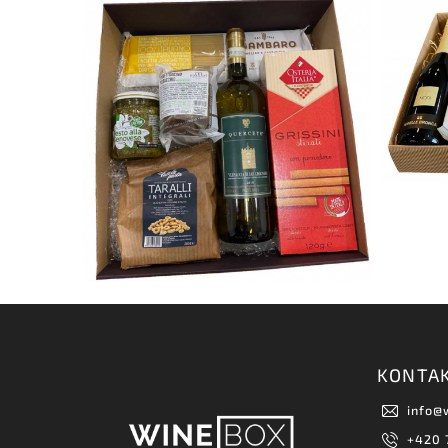
KONTA
info
@
+420 