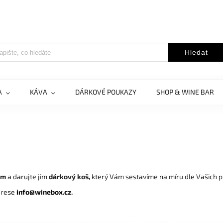
Hledat
A
KÁVA
DÁRKOVÉ POUKAZY
SHOP & WINE BAR
ům
a darujte jim
dárkový koš,
který Vám sestavíme na míru dle Vašich p
adrese
info@winebox.cz
.