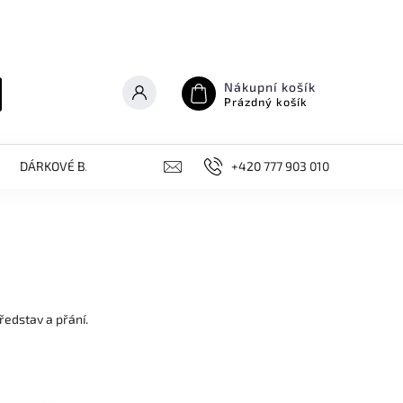
Nákupní košík
Prázdný košík
DÁRKOVÉ BALÍČKY
NOVINKY, AKCE
+420 777 903 010
KONTAKT
ředstav a přání.