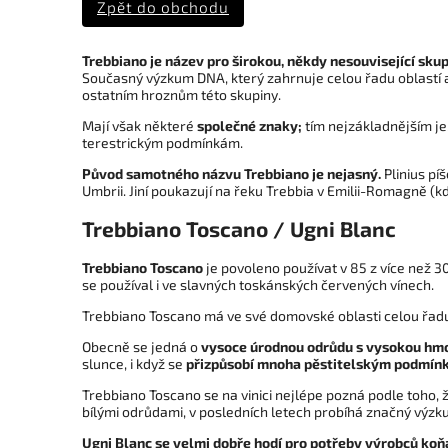
Zpět do obchodu
Trebbiano je název pro širokou, někdy nesouvisející skup
Současný výzkum DNA, který zahrnuje celou řadu oblastí 
ostatním hroznům této skupiny.
Mají však některé
společné znaky;
tím nejzákladnějším je,
terestrickým podmínkám.
Původ samotného názvu Trebbiano je nejasný.
Plinius pí
Umbrii. Jiní poukazují na řeku Trebbia v Emilii-Romagně (k
Trebbiano Toscano / Ugni Blanc
Trebbiano Toscano
je povoleno používat v 85 z více než 30
se používal i ve slavných toskánských červených vínech.
Trebbiano Toscano má ve své domovské oblasti celou řadu 
Obecně se jedná o
vysoce úrodnou odrůdu s vysokou hmot
slunce, i když se
přizpůsobí mnoha pěstitelským podmín
Trebbiano Toscano se na vinici nejlépe pozná podle toho, 
bílými odrůdami, v posledních letech probíhá značný výzku
Ugni Blanc se velmi dobře hodí pro potřeby výrobců ko