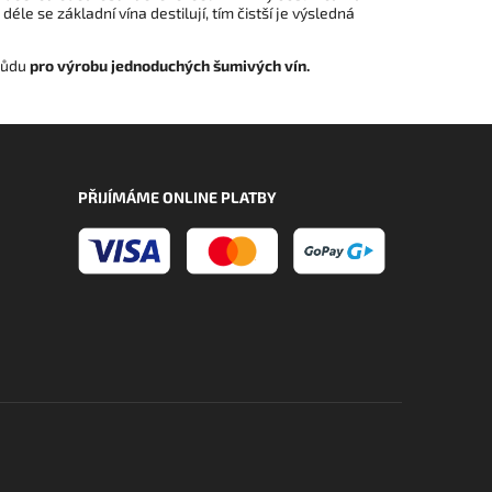
e se základní vína destilují, tím čistší je výsledná
růdu
pro výrobu jednoduchých šumivých vín.
PŘIJÍMÁME ONLINE PLATBY