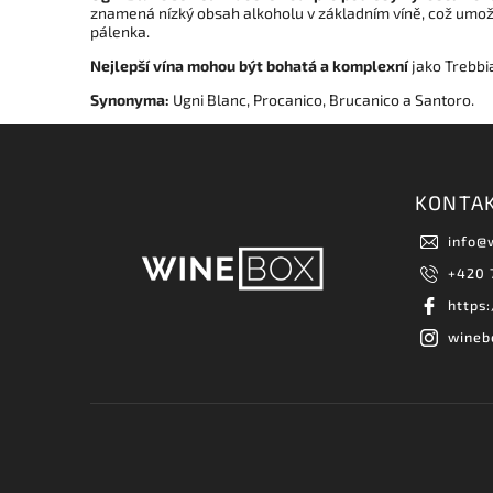
znamená nízký obsah alkoholu v základním víně, což umožňu
pálenka.
Nejlepší vína mohou být bohatá a komplexní
jako Trebbi
Synonyma:
Ugni Blanc, Procanico, Brucanico a Santoro.
KONTA
info
@
+420 
https
wineb