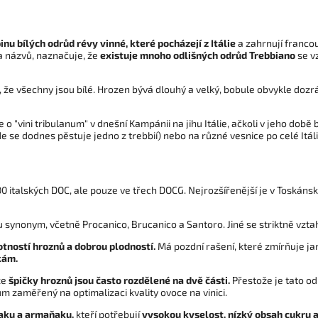
inu bílých odrůd révy vinné, které pocházejí z Itálie
a zahrnují franco
a názvů, naznačuje, že
existuje mnoho odlišných odrůd Trebbiano
se v
 že všechny jsou bílé. Hrozen bývá dlouhý a velký, bobule obvykle dozrá
še o "vini tribulanum" v dnešní Kampánii na jihu Itálie, ačkoli v jeho d
de se dodnes pěstuje jedno z trebbií) nebo na různé vesnice po celé Itáli
0 italských DOC, ale pouze ve třech DOCG. Nejrozšířenější je v Toskánsk
synonym, včetně Procanico, Brucanico a Santoro. Jiné se striktně vztah
ností hroznů a dobrou plodností.
Má pozdní rašení, které zmírňuje ja
kám.
že
špičky hroznů jsou často rozdělené na dvě části.
Přestože je tato od
m zaměřený na optimalizaci kvality ovoce na vinici.
ňaku a armaňaku,
kteří potřebují
vysokou kyselost, nízký obsah cukru 