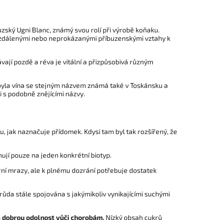
uzský Ugni Blanc, známý svou rolí při výrobě koňaku.
zdálenými nebo neprokázanými příbuzenskými vztahy k
vají pozdě a réva je vitální a přizpůsobivá různým
obě byla vína se stejným názvem známá také v Toskánsku a
i s podobně znějícími názvy.
u, jak naznačuje přídomek. Kdysi tam byl tak rozšířený, že
ují pouze na jeden konkrétní biotyp.
rní mrazy, ale k plnému dozrání potřebuje dostatek
růda stále spojována s jakýmikoliv vynikajícími suchými
a dobrou odolnost vůči chorobám.
Nízký obsah cukrů