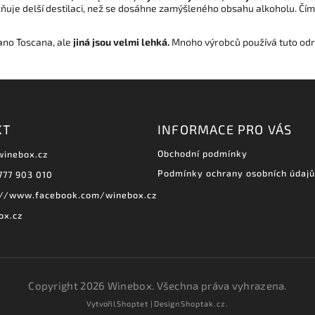
je delší destilaci, než se dosáhne zamýšleného obsahu alkoholu. Čím dél
ano Toscana, ale
jiná jsou velmi lehká.
Mnoho výrobců používá tuto od
KT
INFORMACE PRO VÁS
Obchodní podmínky
winebox.cz
Podmínky ochrany osobních údajů
777 903 010
://www.facebook.com/winebox.cz
ox.cz
Copyright 2026
Winebox
. Všechna práva vyhrazena.
Vytvořil
Shoptet
| Design
Shoptak.cz.