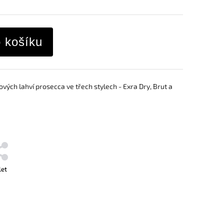
o košíku
rových lahví prosecca ve třech stylech - Exra Dry, Brut a
let