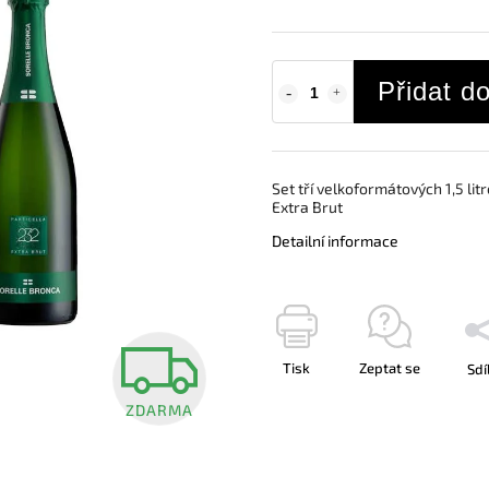
Přidat d
Set tří velkoformátových 1,5 lit
Extra Brut
Detailní informace
Tisk
Zeptat se
Sdí
ZDARMA