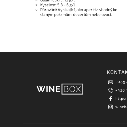
Kyselost: 5,8 - 6 g/l.
Párování: Vynikající jako aperitiv, vhodný ke
slaným pokrmům, dezertům nebo ovoci.
KONTA
info
@
+420 
https
wineb