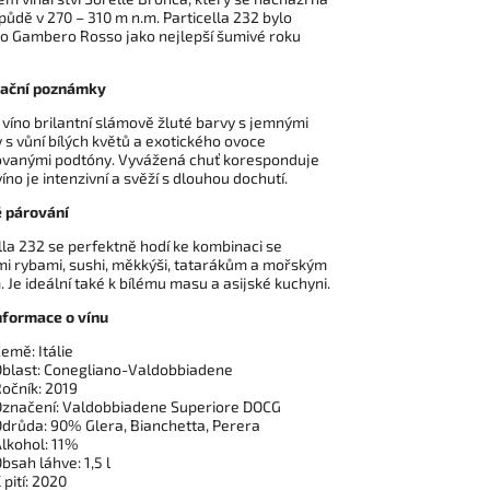
é půdě v 270 – 310 m n.m. Particella 232 bylo
o Gambero Rosso jako nejlepší šumivé roku
ační poznámky
víno brilantní slámově žluté barvy s jemnými
 s vůní bílých květů a exotického ovoce
ovanými podtóny. Vyvážená chuť koresponduje
víno je intenzivní a svěží s dlouhou dochutí.
 párování
lla 232 se perfektně hodí ke kombinaci se
i rybami, sushi, měkkýši, tatarákům a mořským
 Je ideální také k bílému masu a asijské kuchyni.
nformace o vínu
emě: Itálie
blast: Conegliano-Valdobbiadene
očník: 2019
značení: Valdobbiadene Superiore DOCG
drůda: 90% Glera, Bianchetta, Perera
lkohol: 11%
bsah láhve: 1,5 l
 pití: 2020