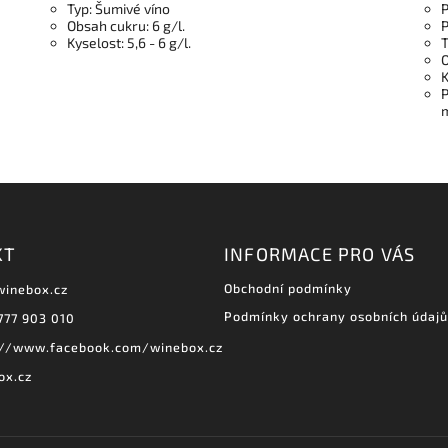
Typ: Šumivé víno
P
Obsah cukru: 6 g/l.
P
Kyselost: 5,6 - 6 g/l.
T
O
K
P
m
KT
INFORMACE PRO VÁS
Obchodní podmínky
winebox.cz
Podmínky ochrany osobních údajů
777 903 010
://www.facebook.com/winebox.cz
ox.cz