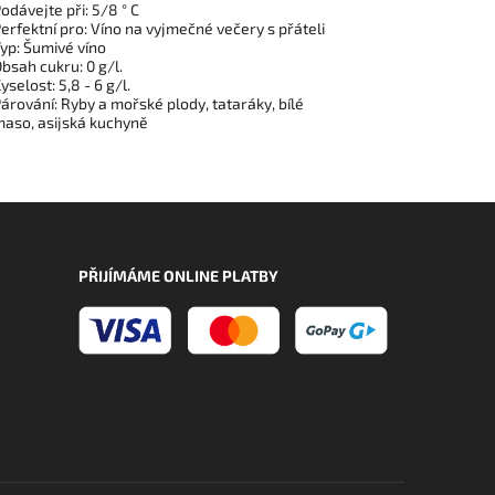
odávejte při: 5/8 ° C
erfektní pro: Víno na vyjmečné večery s přáteli
yp: Šumivé víno
bsah cukru: 0 g/l.
yselost: 5,8 - 6 g/l.
árování: Ryby a mořské plody, tataráky, bílé
aso, asijská kuchyně
PŘIJÍMÁME ONLINE PLATBY