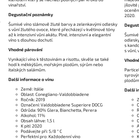
vinařství.
jílovit
oceněn
Degustační poznámky
2020.
m
Šumivé víno slámově žluté barvy a zelenkavými odlesky
Degust
s vůní žlutého ovoce, které přecházejí v květinové tóny
až k intenzivní vůni akátu. Plné, intenzivní a elegantní
Šumivé 
víno s dlouhou dochutí.
odlesky
s kand
Vhodné párování
s vůní, 
Vynikající víno k těstovinám a risottu, skvěle se také
Vhodné
hodí k měkkýšům, mořským plodům, sýrům nebo
italských salámům.
Partice
syrovým
Další informace o vínu
plodům.
Země: Itálie
Další i
Oblast: Conegliano-Valdobbiadene
Ročník: 2019
Z
Označení: Valdobbiadene Superiore DOCG
O
Odrůda: 90% Glera, Bianchetta, Perera
R
Alkohol: 11%
O
Obsah láhve: 1,5 l
O
K pití: 2020
A
Podávejte při: 5/8 ° C
O
Perfektní pro: Každodenní víno
K