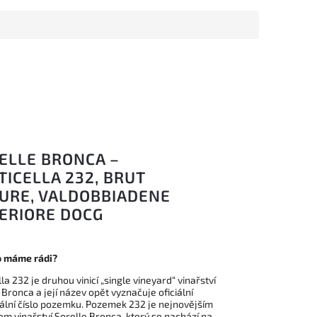
ELLE BRONCA –
TICELLA 232, BRUT
URE, VALDOBBIADENE
ERIORE DOCG
o máme rádi?
lla 232 je druhou vinicí „single vineyard“ vinařství
 Bronca a její název opět vyznačuje oficiální
ální číslo pozemku. Pozemek 232 je nejnovějším
m vinařství Sorelle Bronca, který se nachází na