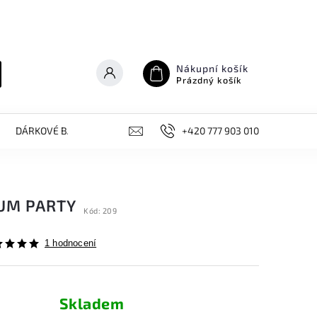
Nákupní košík
Prázdný košík
DÁRKOVÉ BALÍČKY
NOVINKY, AKCE
+420 777 903 010
KONTAKT
UM PARTY
Kód:
209
1 hodnocení
Skladem