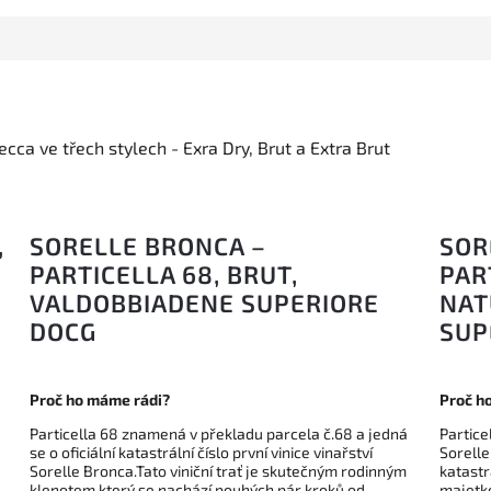
ecca ve třech stylech - Exra Dry, Brut a Extra Brut
,
SORELLE BRONCA –
SOR
PARTICELLA 68, BRUT,
PAR
VALDOBBIADENE SUPERIORE
NAT
DOCG
SUP
Proč ho máme rádi?
Proč h
Particella 68 znamená v překladu parcela č.68 a jedná
Partice
se o oficiální katastrální číslo první vinice vinařství
Sorelle
Sorelle Bronca.Tato viniční trať je skutečným rodinným
katastr
klenotem který se nachází pouhých pár kroků od
majetke