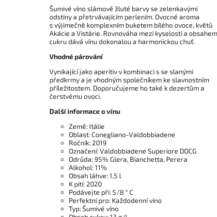
Šumivé víno slámově žluté barvy se zelenkavými
odstíny a přetrvávajícím perlením. Ovocné aroma
s výjimečně komplexním buketem bílého ovoce, květů
Akácie a Vistárie. Rovnováha mezi kyselostí a obsahe
cukru dává vínu dokonalou a harmonickou chuť.
Vhodné párování
Vynikající jako aperitiv v kombinaci s se slanými
předkrmy a je vhodným společníkem ke slavnostním
příležitostem. Doporučujeme ho také k dezertům a
čerstvému ovoci.
Další informace o vínu
Země: Itálie
Oblast: Conegliano-Valdobbiadene
Ročník: 2019
Označení: Valdobbiadene Superiore DOCG
Odrůda: 95% Glera, Bianchetta, Perera
Alkohol: 11%
Obsah láhve: 1,5 l
K pití: 2020
Podávejte při: 5/8 ° C
Perfektní pro: Každodenní víno
Typ: Šumivé víno
Obsah cukru: 13 g/l.