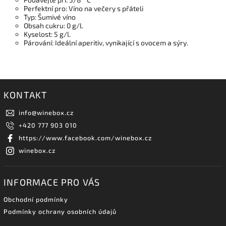
Perfektní pro: Víno na večery s přáteli
Typ: Šumivé víno
Obsah cukru: 0 g/l.
Kyselost: 5 g/l.
Párování: Ideální aperitiv, vynikající s ovocem a sýry.
KONTAKT
info
@
winebox.cz
+420 777 903 010
https://www.facebook.com/winebox.cz
winebox.cz
INFORMACE PRO VÁS
Obchodní podmínky
Podmínky ochrany osobních údajů