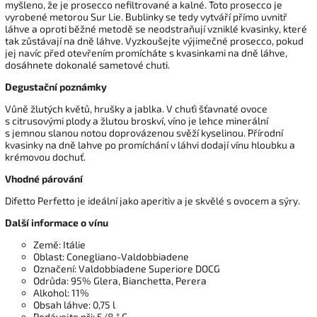
myšleno, že je prosecco nefiltrované a kalné. Toto prosecco je
vyrobené metorou Sur Lie. Bublinky se tedy vytváří přímo uvnitř
láhve a oproti běžné metodě se neodstraňují vzniklé kvasinky, které
tak zůstávají na dně láhve. Vyzkoušejte výjimečné prosecco, pokud
jej navíc před otevřením promícháte s kvasinkami na dně láhve,
dosáhnete dokonalé sametové chuti.
Degustační poznámky
Vůně žlutých květů, hrušky a jablka. V chuťi šťavnaté ovoce
s citrusovými plody a žlutou broskví, víno je lehce minerální
s jemnou slanou notou doprovázenou svěží kyselinou. Přírodní
kvasinky na dně lahve po promíchání v láhvi dodají vínu hloubku a
krémovou dochuť.
Vhodné párování
Difetto Perfetto je ideální jako aperitiv a je skvělé s ovocem a sýry.
Další informace o vínu
Země: Itálie
Oblast: Conegliano-Valdobbiadene
Označení: Valdobbiadene Superiore DOCG
Odrůda: 95% Glera, Bianchetta, Perera
Alkohol: 11%
Obsah láhve: 0,75 l
Podávejte při: 5/8 ° C