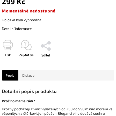
299 Kč
Momentálně nedostupné
Položka byla vyprodána…
Detailní informace
Tisk
Zeptat se
Sdílet
Popis
Diskuze
Detailní popis produktu
Proč ho máme rádi?
Hrozny pocházejí z vinic vysázených od 250 do 550 m nad mořem ve
vápenitých a štěrkovitých půdách. Eleganci vínu dodává souhra