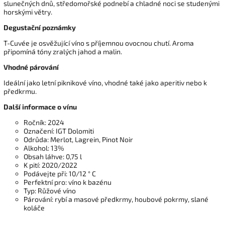
slunečných dnů, středomořské podnebí a chladné noci se studenými
horskými větry.
Degustační poznámky
T-Cuvée je osvěžující víno s příjemnou ovocnou chutí. Aroma
připomíná tóny zralých jahod a malin.
Vhodné párování
Ideální jako letní piknikové víno, vhodné také jako aperitiv nebo k
předkrmu.
Další informace o vínu
Ročník: 2024
Označení: IGT Dolomiti
Odrůda: Merlot, Lagrein, Pinot Noir
Alkohol: 13%
Obsah láhve: 0,75 l
K pití: 2020/2022
Podávejte při: 10/12 ° C
Perfektní pro: víno k bazénu
Typ: Růžové víno
Párování: rybí a masové předkrmy, houbové pokrmy, slané
koláče