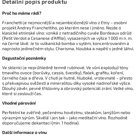
Detailní popis produktu
Proč ho máme rádi?
Franchetti je nejmocnější a nejambicióznější víno z Etny – osobní
projekt Andrey Franchettiho, po kterém nese i jméno. Nejde o
klasické etninské víno: vzniká z netradičního cuvée Bordeaux odrůd
(Petit Verdot a Cesanese d’Affile), vysazených ve výšce 1 000 m n. m.
na černé lávě. Je to vulkanická bomba v sytém, koncentrovaném a
naprosto jedinečném stylu. Charisma, hloubka a napětí v jedné láhvi.
Degustační poznámky
Ve sklenici je neprůhledně temně rubínové. Ve vůni explodují tóny
tmavého ovoce (borůvky, cassis, švestky), fialek, grafitu, koření,
černého čaje a dřeva. V chuti je hutné, hluboké, vrstevnaté – přesto
s překvapivou svěžestí a mineralitou díky vysoké nadmořské výšce.
Dlouhý závěr, pevné třísloviny a obrovský potenciál zrání. Velké víno,
které si zaslouží čas.
Vhodné párování
Perfektní ke zvěřině, pečenému hovězímu, steakům, lanýžům nebo
výrazným sýrům. Skvělé i jen tak – jako meditační víno. Rozhodně
doporučujeme dekantaci (min. 1 hodina).
Další informace o vínu