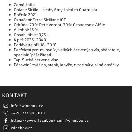
Země: Itálie
Oblast: Sicílie – svahy Etny, lokalita Guardiola
Ročník: 2021
Označení: Terre Siciliane IGT
Odrůda: 70 % Petit Verdot, 30 % Cesanese d’Affile
Alkohol: 15 %
Obsah láhve: 0,75 l
K pití: 2025–2040
Podávejte při: 18–20 °C
Perfektní pro: milovníky velkých červených vín, sběratele,
speciální příležitosti
Typ: Suché červené víno
Párování: zvěřina, steak, lanýže, tvrdé sýry, silné omáčky
KONTAKT
info
@
winebox.cz
+420 777 903 010
https://www.facebook.com/winebox.cz
winebox.cz