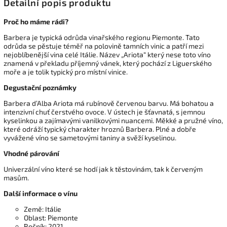
Detailní popis produktu
Proč ho máme rádi?
Barbera je typická odrůda vinařského regionu Piemonte. Tato
odrůda se pěstuje téměř na polovině tamních vinic a patří mezi
nejoblíbenější vina celé Itálie. Název „Ariota“ který nese toto víno
znamená v překladu příjemný vánek, který pochází z Liguerského
moře a je tolik typický pro místní vinice.
Degustační poznámky
Barbera d’Alba Ariota má rubínově červenou barvu. Má bohatou a
intenzivní chuť čerstvého ovoce. V ústech je šťavnatá, s jemnou
kyselinkou a zajímavými vanilkovými nuancemi. Měkké a pružné víno,
které odráží typický charakter hroznů Barbera. Plné a dobře
vyvážené víno se sametovými taniny a svěží kyselinou.
Vhodné párování
Univerzální víno které se hodí jak k těstovinám, tak k červeným
masům.
Další informace o vínu
Země: Itálie
Oblast: Piemonte
Ročník: 2021