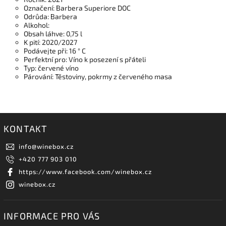
Označení: Barbera Superiore DOC
Odrůda: Barbera
Alkohol:
Obsah láhve: 0,75 l
K pití: 2020/2027
Podávejte při: 16 ° C
Perfektní pro: Víno k posezení s přáteli
Typ: červené víno
Párování: Těstoviny, pokrmy z červeného masa
KONTAKT
info
@
winebox.cz
+420 777 903 010
https://www.facebook.com/winebox.cz
winebox.cz
INFORMACE PRO VÁS