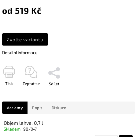
od
519 Kč
Zvolte variantu
Detailní informace
Tisk
Zeptat se
Sdílet
Varianty
Popis
Diskuze
Objem lahve: 0,7 l
Skladem
| 98/0-7