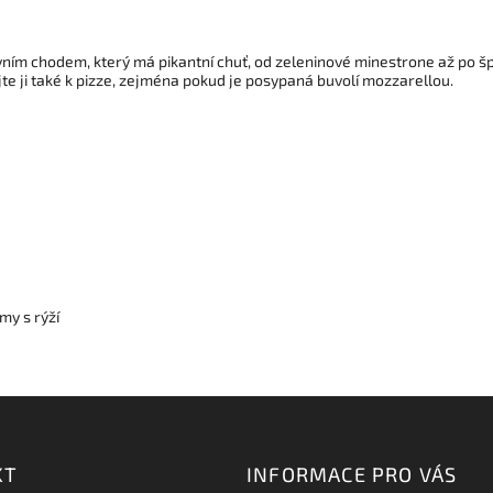
prvním chodem, který má pikantní chuť, od zeleninové minestrone až po 
e ji také k pizze, zejména pokud je posypaná buvolí mozzarellou.
my s rýží
KT
INFORMACE PRO VÁS