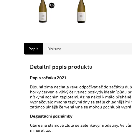
Popis
Diskuze
Detailní popis produktu
Popis ročníku 2021
Dlouhá zima nechala révu odpočívat až do začátku dubna
horký červen a vlhký červenec poskytly ideální půdu pr
nízkými nočními teplotami. Až na několik málo přeháněk
vyznačovalo mnoha teplými dny se stále chladnějšími n
zatímco plnější červená vína se mohou pochlubit vyzrá
Degustační poznámky
Glarea je slámově žlutá se zelenkavými odstíny. Ve vů
mineralitou.