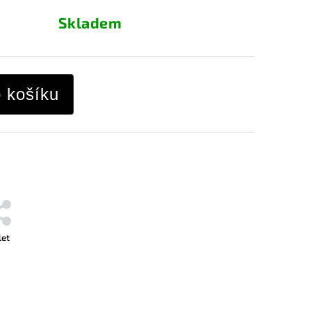
Skladem
o košíku
let