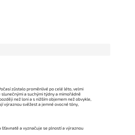
očasí zůstalo proměnlivé po celé léto, velmi
, se slunečnými a suchými týdny a mimořádně
 později než loni a s nižším objemem než obvykle,
ují výraznou svěžest a jemné ovocné tóny,
 šťavnatě a vyznačuje se plností a výraznou