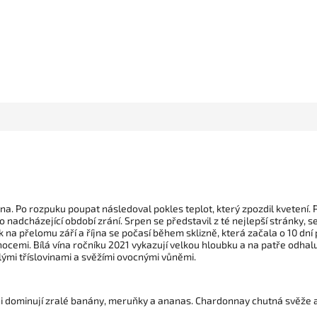
. Po rozpuku poupat následoval pokles teplot, který zpozdil kvetení. P
o nadcházející období zrání. Srpen se představil z té nejlepší stránky
 na přelomu září a října se počasí během sklizně, která začala o 10 dní
ocemi. Bílá vína ročníku 2021 vykazují velkou hloubku a na patře odhal
lými tříslovinami a svěžími ovocnými vůněmi.
ni dominují zralé banány, meruňky a ananas. Chardonnay chutná svěže a