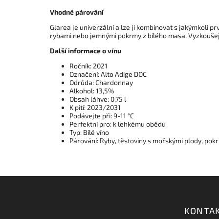
Vhodné párování
Glarea je univerzální a lze ji kombinovat s jakýmkoli 
rybami nebo jemnými pokrmy z bílého masa. Vyzkoušejt
Další informace o vínu
Ročník: 2021
Označení: Alto Adige DOC
Odrůda: Chardonnay
Alkohol: 13,5%
Obsah láhve: 0,75 l
K pití: 2023/2031
Podávejte při: 9-11 °C
Perfektní pro: k lehkému obědu
Typ: Bílé víno
Párování: Ryby, těstoviny s mořskými plody, pokr
KONTA