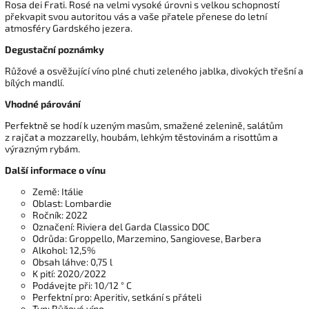
Rosa dei Frati. Rosé na velmi vysoké úrovni s velkou schopností
překvapit svou autoritou vás a vaše přatele přenese do letní
atmosféry Gardského jezera.
Degustační poznámky
Růžové a osvěžující víno plné chuti zeleného jablka, divokých třešní a
bílých mandlí.
Vhodné párování
Perfektně se hodí k uzeným masům, smažené zelenině, salátům
z rajčat a mozzarelly, houbám, lehkým těstovinám a risottům a
výrazným rybám.
Další informace o vínu
Země: Itálie
Oblast: Lombardie
Ročník: 2022
Označení: Riviera del Garda Classico DOC
Odrůda: Groppello, Marzemino, Sangiovese, Barbera
Alkohol: 12,5%
Obsah láhve: 0,75 l
K pití: 2020/2022
Podávejte při: 10/12 ° C
Perfektní pro: Aperitiv, setkání s přáteli
Typ: Růžové víno