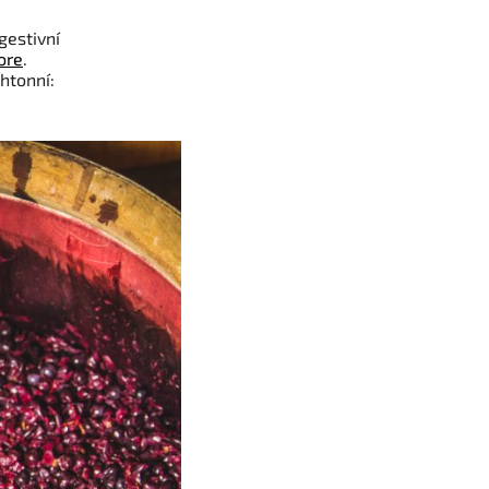
gestivní
ore
.
htonní: