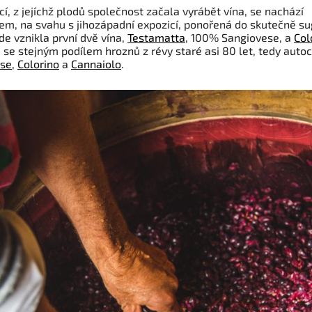
icí, z jejíchž plodů společnost začala vyrábět vína, se nachází
em, na svahu s jihozápadní expozicí, ponořená do skutečně su
Zde vznikla první dvě vína,
Testamatta
, 100% Sangiovese, a
Col
se stejným podílem hroznů z révy staré asi 80 let, tedy autoc
ese
,
Colorino
a
Cannaiolo
.