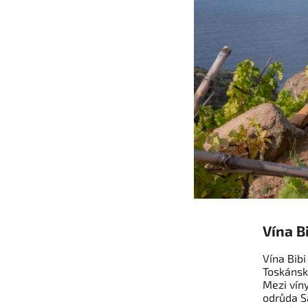
Vína B
Vína Bibi
Toskánsku
Mezi vín
odrůda S