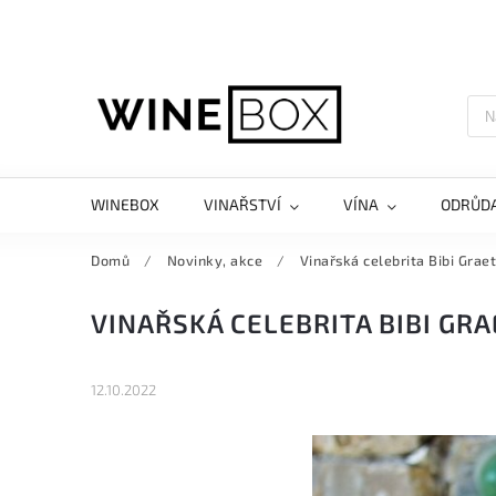
WINEBOX
VINAŘSTVÍ
VÍNA
ODRŮD
Domů
/
Novinky, akce
/
Vinařská celebrita Bibi Grae
VINAŘSKÁ CELEBRITA BIBI GR
12.10.2022