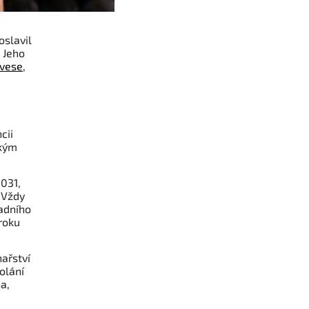
oslavil
 Jeho
vese
,
cii
ekým
1031,
 Vždy
radního
 roku
nařství
olání
a,