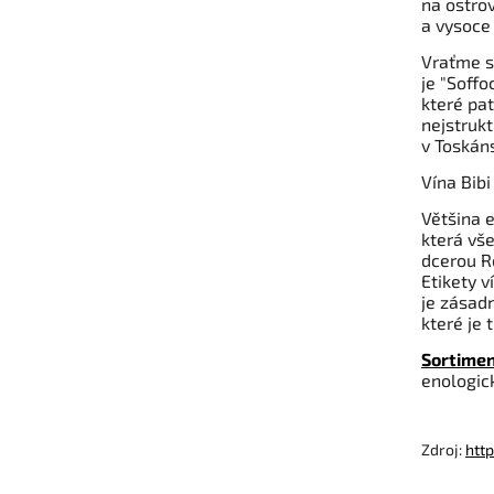
na ostrov
a vysoce 
Vraťme s
je "Soffo
které pat
nejstrukt
v Toskán
Vína Bibi
Většina 
která vše
dcerou Ro
Etikety v
je zásadn
které je 
Sortimen
enologic
Zdroj:
http