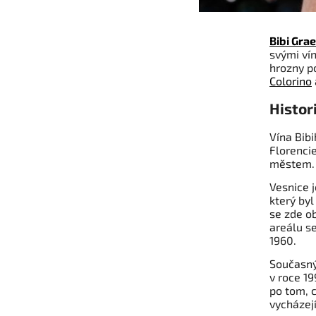
Bibi Gra
svými ví
hrozny po
Colorino
Histor
Vína Bibi
Florenci
městem.
Vesnice j
který by
se zde o
areálu se
1960.
Současný 
v roce 19
po tom, c
vycházejí