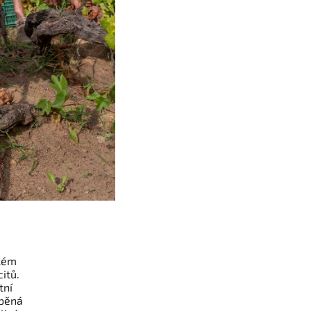
elém
itů.
tní
áběná