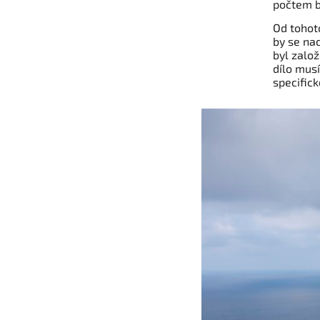
počtem b
Od tohot
by se na
byl založ
dílo musí
specifick