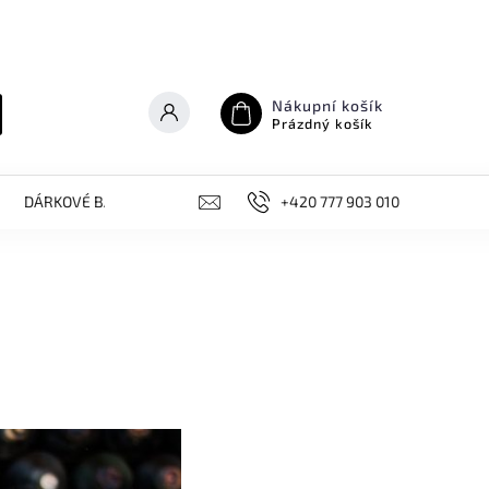
Nákupní košík
Prázdný košík
DÁRKOVÉ BALÍČKY
NOVINKY, AKCE
+420 777 903 010
KONTAKT