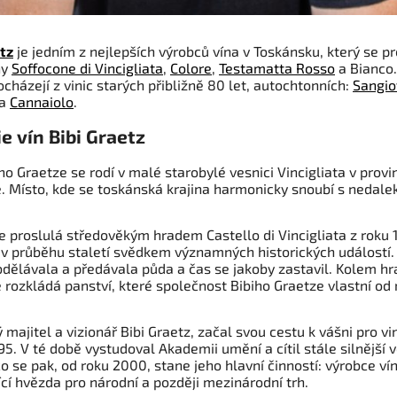
etz
je jedním z nejlepších výrobců vína v Toskánsku, který se pr
ny
Soffocone di Vincigliata
,
Colore
,
Testamatta Rosso
a Bianco.
cházejí z vinic starých přibližně 80 let, autochtonních:
Sangio
a
Cannaiolo
.
ie vín Bibi Graetz
ho Graetze se rodí v malé starobylé vesnici Vincigliata v provin
e. Místo, kde se toskánská krajina harmonicky snoubí s nedal
e proslulá středověkým hradem Castello di Vincigliata z roku 
l v průběhu staletí svědkem významných historických událostí.
bdělávala a předávala půda a čas se jakoby zastavil. Kolem h
 rozkládá panství, které společnost Bibiho Graetze vlastní od
majitel a vizionář Bibi Graetz, začal svou cestu k vášni pro vi
95. V té době vystudoval Akademii umění a cítil stále silnější v
o se pak, od roku 2000, stane jeho hlavní činností: výrobce vín
cí hvězda pro národní a později mezinárodní trh.