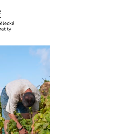
ž
ž
mělecké
kat ty