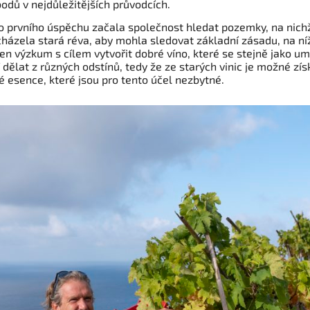
odů v nejdůležitějších průvodcích.
o prvního úspěchu začala společnost hledat pozemky, na nich
cházela stará réva, aby mohla sledovat základní zásadu, na ní
en výzkum s cílem vytvořit dobré víno, které se stejně jako u
 dělat z různých odstínů, tedy že ze starých vinic je možné zís
é esence, které jsou pro tento účel nezbytné.