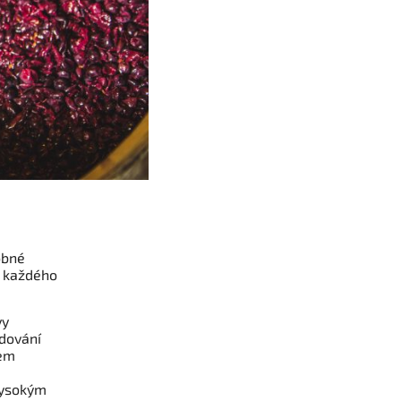
obné
u každého
vy
dování
dem
vysokým