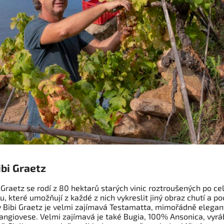
ibi Graetz
 Graetz se rodí z 80 hektarů starých vinic roztroušených po c
, které umožňují z každé z nich vykreslit jiný obraz chutí a poc
y Bibi Graetz je velmi zajímavá Testamatta, mimořádně elegan
angiovese. Velmi zajímavá je také Bugia, 100% Ansonica, vyr