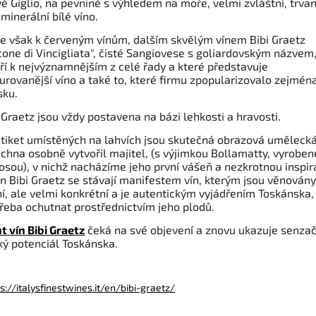
ě Giglio, na pevnině s výhledem na moře, velmi zvláštní, trvan
minerální bílé víno.
e však k červeným vínům, dalším skvělým vínem Bibi Graetz
cone di Vincigliata", čisté Sangiovese s goliardovským názvem
ří k nejvýznamnějším z celé řady a které představuje
urovanější víno a také to, které firmu zpopularizovalo zejmén
sku.
 Graetz jsou vždy postavena na bázi lehkosti a hravosti.
etiket umístěných na lahvích jsou skutečná obrazová umělecká 
chna osobně vytvořil majitel, (s výjimkou Bollamatty, vyroben
sou), v nichž nacházíme jeho první vášeň a nezkrotnou inspira
ín Bibi Graetz se stávají manifestem vín, kterým jsou věnovány.
í, ale velmi konkrétní a je autentickým vyjádřením Toskánska,
třeba ochutnat prostřednictvím jeho plodů.
t vín Bibi Graetz
čeká na své objevení a znovu ukazuje senzač
ký potenciál Toskánska.
s://italysfinestwines.it/en/bibi-graetz/