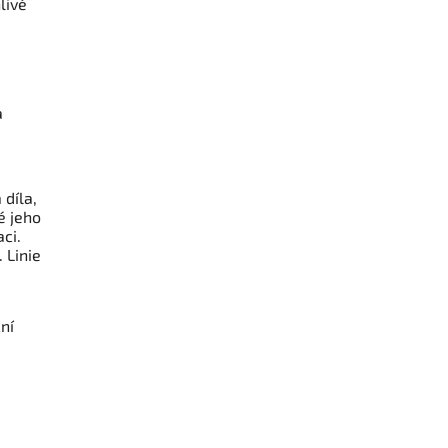
livé
,
a
díla,
é jeho
ci.
 Linie
ní