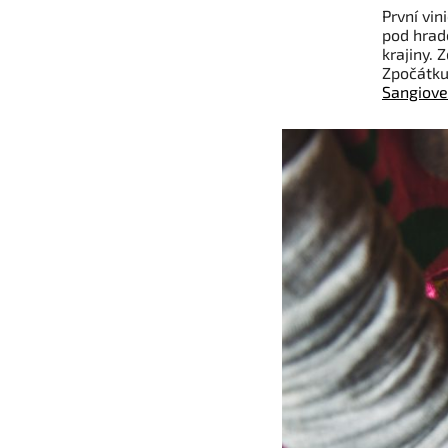
První vin
pod hrad
krajiny. 
Zpočátku 
Sangiov