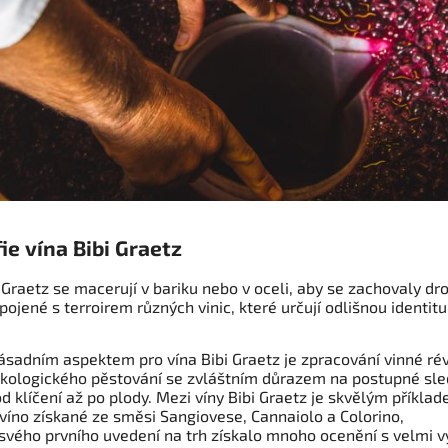
fie vína Bibi Graetz
 Graetz se macerují v bariku nebo v oceli, aby se zachovaly dr
ojené s terroirem různých vinic, které určují odlišnou identit
ásadním aspektem pro vína Bibi Graetz je zpracování vinné ré
kologického pěstování se zvláštním důrazem na postupné sle
od klíčení až po plody. Mezi víny Bibi Graetz je skvělým příkla
 víno získané ze směsi Sangiovese, Cannaiolo a Colorino,
 svého prvního uvedení na trh získalo mnoho ocenění s velmi 