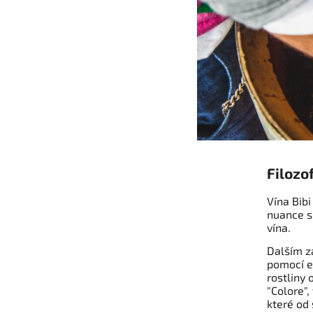
Filozo
Vína Bibi
nuance sp
vína.
Dalším z
pomocí e
rostliny 
"Colore",
které od