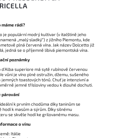
RICELLA
o máme rádi?
o je populární modrý kultivar (v italštině jeho
namená „malý sladký“) z jižního Piemontu, kde
metově plná červená vína. Jak název Dolcetto již
á, jedná se o příjemně líbivá piemontská vína.
ační poznámky
 d’Alba superiore má sytě rubínově červenou
Ve vůni je víno plné ostružin, džemu, sušeného
 jemných toastových tónů. Chuť je intenzivní a
oměrně jemné třísloviny vedou k dlouhé dochuti.
 párování
 ideální k prvním chodůma díky taninům se
 hodí k masům a sýrům. Díky silnému
eru se skvěle hodí ke grilovanému masu.
nformace o vínu
emě: Itálie