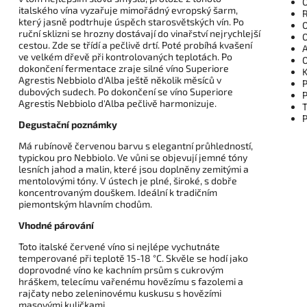
O
italského vína vyzařuje mimořádný evropský šarm,
R
který jasně podtrhuje úspěch starosvětských vín. Po
O
ruční sklizni se hrozny dostávají do vinařství nejrychlejší
O
cestou. Zde se třídí a pečlivě drtí. Poté probíhá kvašení
A
ve velkém dřevě při kontrolovaných teplotách. Po
O
dokončení fermentace zraje silné víno Superiore
K
Agrestis Nebbiolo d'Alba ještě několik měsíců v
P
dubových sudech. Po dokončení se víno Superiore
P
Agrestis Nebbiolo d'Alba pečlivě harmonizuje.
T
P
Degustační poznámky
Má rubínově červenou barvu s elegantní průhledností,
typickou pro Nebbiolo. Ve vůni se objevují jemné tóny
lesních jahod a malin, které jsou doplněny zemitými a
mentolovými tóny. V ústech je plné, široké, s dobře
koncentrovaným douškem. Ideální k tradičním
piemontským hlavním chodům.
Vhodné párování
Toto italské červené víno si nejlépe vychutnáte
temperované při teplotě 15-18 °C. Skvěle se hodí jako
doprovodné víno ke kachním prsům s cukrovým
hráškem, telecímu vařenému hovězímu s fazolemi a
rajčaty nebo zeleninovému kuskusu s hovězími
masovými kuličkami.