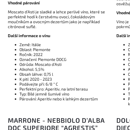
Vhodné párování
osvěžuj
Moscato d’Asti je sladké a lehce perlivé víno, které se
Vhodné
perfektně hodí k čerstvému ovoci, čokoládovým
moučníkům a ovocným dezertům jako je například
Víno je
citrónové suflé.
pokrmů
Další informace o vínu
Další i
Země: Itálie
Z
Oblast: Piemonte
O
Ročník: 2022
R
Označení: Piemonte DOCG
O
Odrůda: Moscato d’Asti
O
Alkohol: 5,5%
A
Obsah láhve: 0,75 l
O
K pití: 2020 - 2023
K
Podávejte při: 6/8 ° C
P
Perfektní pro: Aperitiv, na letní terasu
P
Typ: Bílé jemně šumivé víno
T
Párování: Aperitiv nebo k lehkým dezertům
P
k
MARRONE - NEBBIOLO D’ALBA
DOL
DOC SUPERIORE “AGRESTIS”
DIE