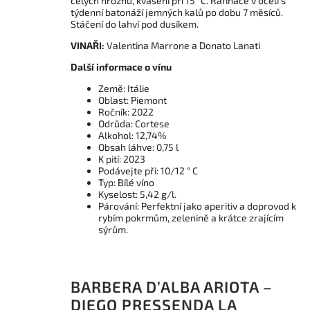
celých hroznů, kvašení při 15 °C. Rafinace v oceli s
týdenní batonáží jemných kalů po dobu 7 měsíců.
Stáčení do lahví pod dusíkem.
VINAŘI:
Valentina Marrone a Donato Lanati
Další informace o vínu
Země: Itálie
Oblast: Piemont
Ročník: 2022
Odrůda: Cortese
Alkohol: 12,74%
Obsah láhve: 0,75 l
K pití: 2023
Podávejte při: 10/12 ° C
Typ: Bílé víno
Kyselost: 5,42 g/l.
Párování: Perfektní jako aperitiv a doprovod k
rybím pokrmům, zelenině a krátce zrajícím
sýrům.
BARBERA D’ALBA ARIOTA –
DIEGO PRESSENDA LA