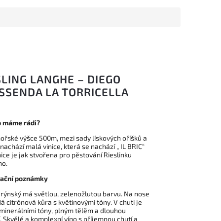
SLING LANGHE – DIEGO
SSENDA LA TORRICELLA
o máme rádi?
řské výšce 500m, mezi sady lískových oříšků a
 nachází malá vinice, která se nachází „ IL BRIC“
nice je jak stvořena pro pěstování Rieslinku
ho.
ační poznámky
 rýnský má světlou, zelenožlutou barvu. Na nose
á citrónová kůra s květinovými tóny. V chuti je
 minerálními tóny, plným tělěm a dlouhou
. Skvělé a komplexní víno s příjemnou chutí a