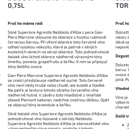
0,75L
TOR
Proč ho máme rádi
Proč h
Silné Superiore Agrestis Nebbiolo d'Alba z pera Gian
Dolcett
Piero Marrone vklouzne do sklenice s hustou rubínově
název z
.
červenou barvou. Při víření sklenice toto červené víno
dává sa
u
odhalí vysokou viskozitu, která je patrná v silných
napovíd
kostelních oknech na okraji sklenice. Toto jednodruhové
Degust
italské víno lichotí sklence nádherně výraznými tóny
limetky, pomela, grapefruitu a šeříku. K nim se připojují
Dolceto
tóny dalšího ovoce.
barvu. 
á
ovoce a
Gian Piero Marrone Superiore Agrestis Nebbiolo d'Alba
plná. P
se znalci představuje nádherně suché. Toto červené
i
víno není nikdy hrubé nebo chudé, ale kulaté a hladké.
Vhodné
Na patře je textura tohoto silného červeného vína
nádherně hutná. V závěru toto mladistvé z vinařské
Víno je
oblasti Piemont nakonec nadchne značnou délkou. Opět
výborně
se objevují tóny levandule a šeříku.
charakt
Silné italské víno Superiore Agrestis Nebbiolo d'Alba je
Další i
jednodruhové víno lisované z odrůdy Nebbiolo.
Superiore Agrestis Nebbiolo d'Alba je starosvětské víno
Z
v tom nejlepším slova smyslu, protože z tohoto