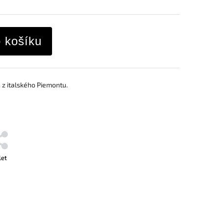
o košíku
n z italského Piemontu.
let