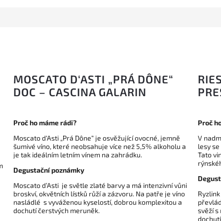
MOSCATO D‘ASTI „PRÁ DÔNE“
RIE
DOC – CASCINA GALARIN
PRE
Proč ho máme rádi?
Proč h
Moscato d‘Asti „Prá Dône“ je osvěžující ovocné, jemně
V nadmo
šumivé víno, které neobsahuje více než 5,5% alkoholu a
lesy se
je tak ideálním letním vínem na zahrádku.
Tato vi
rýnské
m
Degustační poznámky
Degust
Moscato d’Asti je světle zlaté barvy a má intenzivní vůni
broskví, okvětních lístků růží a zázvoru. Na patře je víno
Ryzlink
nasládlé s vyváženou kyselostí, dobrou komplexitou a
převlád
dochutí čerstvých meruněk.
svěží s
dochutí