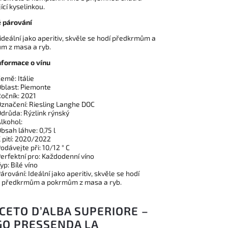
ící kyselinkou.
 párování
 ideální jako aperitiv, skvěle se hodí předkrmům a
m z masa a ryb.
nformace o vínu
emě: Itálie
blast: Piemonte
očník: 2021
značení: Riesling Langhe DOC
drůda: Rýzlink rýnský
lkohol:
bsah láhve: 0,75 l
 pití: 2020/2022
odávejte při: 10/12 ° C
erfektní pro: Každodenní víno
yp: Bílé víno
árování: Ideální jako aperitiv, skvěle se hodí
 předkrmům a pokrmům z masa a ryb.
CETO D’ALBA SUPERIORE –
GO PRESSENDA LA