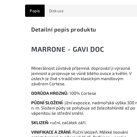
Popis
Diskuze
Detailní popis produktu
MARRONE - GAVI DOC
Minerálnost zůstává příjemná, doprovází ji výrazná
jemnost a projevuje se vůně bílého ovoce a květin. V
ústech je živé s tradičním klasickým mandlovým
závěrem Cortese.
ODRŮDA HROZNŮ:
100% Cortese
PŮDNÍ SLOŽENÍ:
jižní expozice, nadmořská výška 300 
n. m. Složení půdy se pohybuje od železitohlinité až po
vápenitou se střední směsí.
SKLIZEŇ:
ruční, začátek září.
VINIFIKACE A ZRÁNÍ:
Ruční sklizeň. Měkké lisování