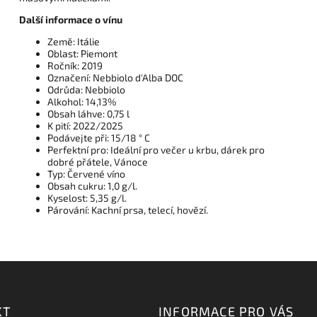
Další informace o vínu
Země: Itálie
Oblast: Piemont
Ročník: 2019
Označení: Nebbiolo d'Alba DOC
Odrůda: Nebbiolo
Alkohol: 14,13%
Obsah láhve: 0,75 l
K pití: 2022/2025
Podávejte při: 15/18 ° C
Perfektní pro: Ideální pro večer u krbu, dárek pro
dobré přátele, Vánoce
Typ: Červené víno
Obsah cukru: 1,0 g/l.
Kyselost: 5,35 g/l.
Párování: Kachní prsa, telecí, hovězí.
KT
INFORMACE PRO VÁS