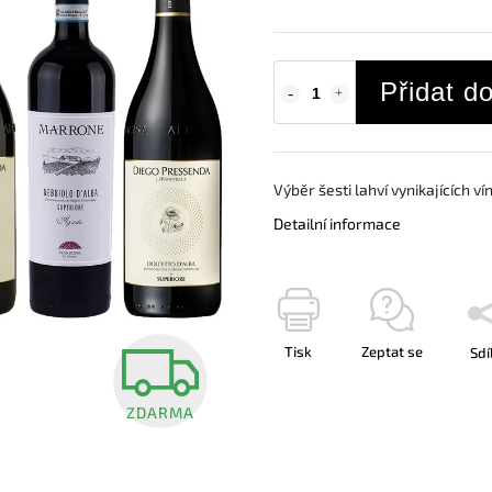
Přidat d
Výběr šesti lahví vynikajících ví
Detailní informace
Tisk
Zeptat se
Sdí
ZDARMA