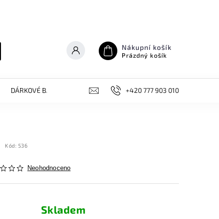
Nákupní košík
Prázdný košík
DÁRKOVÉ BALÍČKY
NOVINKY, AKCE
+420 777 903 010
KONTAKT
Kód:
536
Neohodnoceno
Skladem