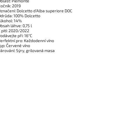
blast: Piemonte
očník: 2019
značení: Dolcetto d’Alba superiore DOC
drůda: 100% Dolcetto
lkohol: 14%
bsah láhve: 0,75 l
 pití: 2020/2022
odávejte při: 16°C
erfektní pro: Každodenní víno
yp: Červené víno
árování: Sýry, grilovaná masa