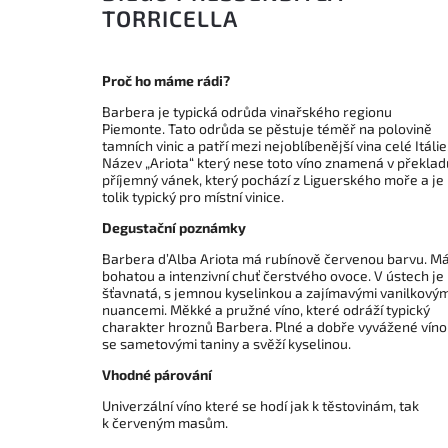
TORRICELLA
Proč ho máme rádi?
Barbera je typická odrůda vinařského regionu
Piemonte. Tato odrůda se pěstuje téměř na polovině
tamních vinic a patří mezi nejoblíbenější vina celé Itálie
Název „Ariota“ který nese toto víno znamená v překlad
příjemný vánek, který pochází z Liguerského moře a je
tolik typický pro místní vinice.
Degustační poznámky
Barbera d’Alba Ariota má rubínově červenou barvu. M
bohatou a intenzivní chuť čerstvého ovoce. V ústech je
šťavnatá, s jemnou kyselinkou a zajímavými vanilkovým
nuancemi. Měkké a pružné víno, které odráží typický
charakter hroznů Barbera. Plné a dobře vyvážené víno
se sametovými taniny a svěží kyselinou.
Vhodné párování
Univerzální víno které se hodí jak k těstovinám, tak
k červeným masům.