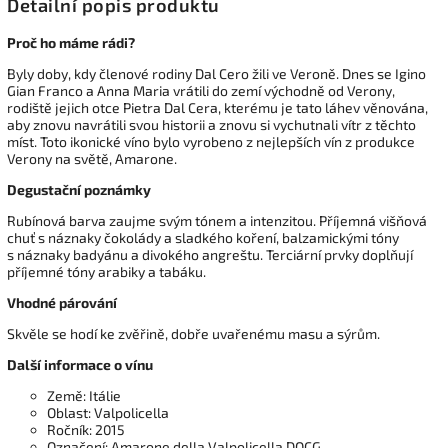
Detailní popis produktu
Proč ho máme rádi?
Byly doby, kdy členové rodiny Dal Cero žili ve Veroně. Dnes se Igino
Gian Franco a Anna Maria vrátili do zemí východně od Verony,
rodiště jejich otce Pietra Dal Cera, kterému je tato láhev věnována,
aby znovu navrátili svou historii a znovu si vychutnali vítr z těchto
míst. Toto ikonické víno bylo vyrobeno z nejlepších vín z produkce
Verony na světě, Amarone.
Degustační poznámky
Rubínová barva zaujme svým tónem a intenzitou. Příjemná višňová
chuť s náznaky čokolády a sladkého koření, balzamickými tóny
s náznaky badyánu a divokého angreštu. Terciární prvky doplňují
příjemné tóny arabiky a tabáku.
Vhodné párování
Skvěle se hodí ke zvěřině, dobře uvařenému masu a sýrům.
Další informace o vínu
Země: Itálie
Oblast: Valpolicella
Ročník: 2015
Označení: Amarone della Valpolicella DOCG