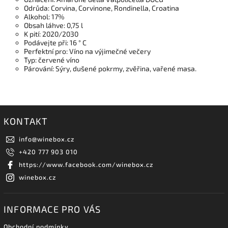
Odrůda: Corvina, Corvinone, Rondinella, Croatina
Alkohol: 17%
Obsah láhve: 0,75 l
K pití: 2020/2030
Podávejte při: 16 ° C
Perfektní pro: Víno na výjimečné večery
Typ: červené víno
Párování: Sýry, dušené pokrmy, zvěřina, vařené masa.
KONTAKT
info
@
winebox.cz
+420 777 903 010
https://www.facebook.com/winebox.cz
winebox.cz
INFORMACE PRO VÁS
Obchodní podmínky