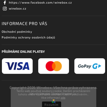
https://www.facebook.com/winebox.cz
winebox.cz
INFORMACE PRO VÁS
Obchodní podmínky
Podmínky ochrany osobních údajů
PŘIJÍMÁME ONLINE PLATBY
Copyright 2026
Winebox
. Všechna práva vyhrazena.
Tento web používá soubory cookie. Dalším procházením
Vytvořil
Shoptet
| Design
Shoptak.cz.
tohoto webu vyjadřujete souhlas s jejich používáním..
Více informací
zde
.
Rozumím