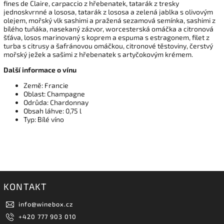
fines de Claire, carpaccio z hřebenatek, tatarák z tresky
jednoskvrnné a lososa, tatarák z lososa a zelená jablka s olivovým
olejem, mořský vlk sashimi a pražená sezamová semínka, sashimi z
bílého tuňáka, nasekaný zázvor, worcesterská omáčka a citronová
šťáva, losos marinovaný s koprem a espuma s estragonem, filet z
turba s citrusy a šafránovou omáčkou, citronové těstoviny, čerstvý
mořský ježek a sašimi z hřebenatek s artyčokovým krémem.
Další informace o vínu
Země: Francie
Oblast: Champagne
Odrůda: Chardonnay
Obsah láhve: 0,75 l
Typ: Bílé víno
KONTAKT
info
@
winebox.cz
+420 777 903 010