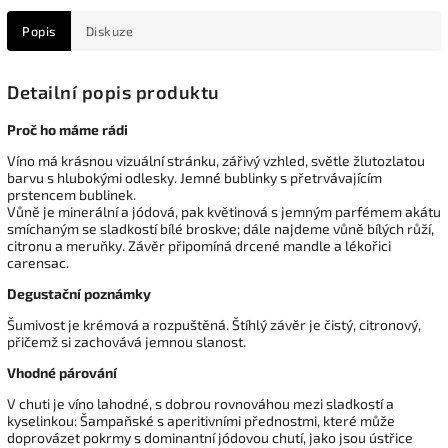
Popis
Diskuze
Detailní popis produktu
Proč ho máme rádi
Víno má krásnou vizuální stránku, zářivý vzhled, světle žlutozlatou
barvu s hlubokými odlesky. Jemné bublinky s přetrvávajícím
prstencem bublinek.
Vůně je minerální a jódová, pak květinová s jemným parfémem akátu
smíchaným se sladkostí bílé broskve; dále najdeme vůně bílých růží,
citronu a meruňky. Závěr připomíná drcené mandle a lékořici
carensac.
Degustační poznámky
Šumivost je krémová a rozpuštěná. Štíhlý závěr je čistý, citronový,
přičemž si zachovává jemnou slanost.
Vhodné párování
V chuti je víno lahodné, s dobrou rovnováhou mezi sladkostí a
kyselinkou: Šampaňské s aperitivními přednostmi, které může
doprovázet pokrmy s dominantní jódovou chutí, jako jsou ústřice