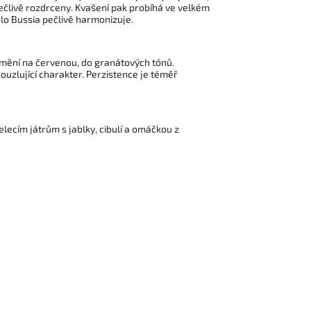
pečlivě rozdrceny. Kvašení pak probíhá ve velkém
lo Bussia pečlivě harmonizuje.
 mění na červenou, do granátových tónů.
ouzlující charakter. Perzistence je téměř
lecím játrům s jablky, cibulí a omáčkou z