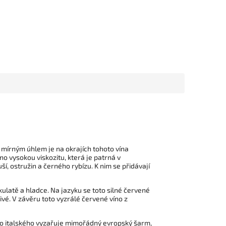
d mírným úhlem je na okrajích tohoto vína
o vysokou viskozitu, která je patrná v
í, ostružin a černého rybízu. K nim se přidávají
kulatě a hladce. Na jazyku se toto silné červené
vé. V závěru toto vyzrálé červené víno z
hoto italského vyzařuje mimořádný evropský šarm,