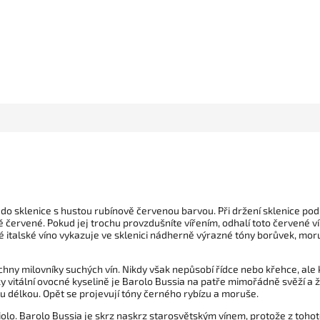
 do sklenice s hustou rubínově červenou barvou. Při držení sklenice po
 červené. Pokud jej trochu provzdušníte vířením, odhalí toto červené vín
 italské víno vykazuje ve sklenici nádherně výrazné tóny borůvek, moruš
chny milovníky suchých vín. Nikdy však nepůsobí řídce nebo křehce, ale 
 vitální ovocné kyselině je Barolo Bussia na patře mimořádně svěží a ži
délkou. Opět se projevují tóny černého rybízu a moruše.
bbiolo. Barolo Bussia je skrz naskrz starosvětským vínem, protože z to