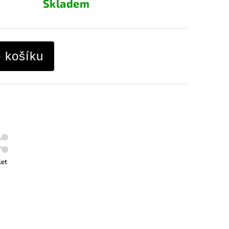
Skladem
o košíku
let