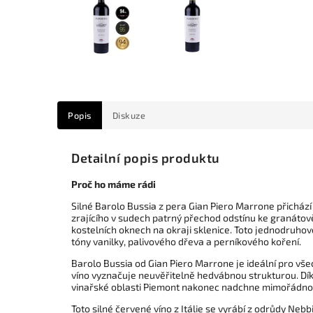
Popis
Diskuze
Detailní popis produktu
Proč ho máme rádi
Silné Barolo Bussia z pera Gian Piero Marrone přichází
zrajícího v sudech patrný přechod odstínu ke granátově
kostelních oknech na okraji sklenice. Toto jednodruhové
tóny vanilky, palivového dřeva a perníkového koření.
Barolo Bussia od Gian Piero Marrone je ideální pro vše
víno vyznačuje neuvěřitelně hedvábnou strukturou. Díky
vinařské oblasti Piemont nakonec nadchne mimořádnou 
Toto silné červené víno z Itálie se vyrábí z odrůdy Ne