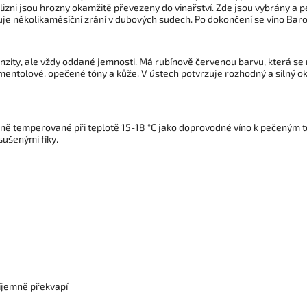
lizni jsou hrozny okamžitě převezeny do vinařství. Zde jsou vybrány a 
uje několikaměsíční zrání v dubových sudech. Po dokončení se víno Baro
enzity, ale vždy oddané jemnosti. Má rubínově červenou barvu, která se
mentolové, opečené tóny a kůže. V ústech potvrzuje rozhodný a silný ok
álně temperované při teplotě 15-18 °C jako doprovodné víno k pečeným te
ušenými fíky.
říjemně překvapí