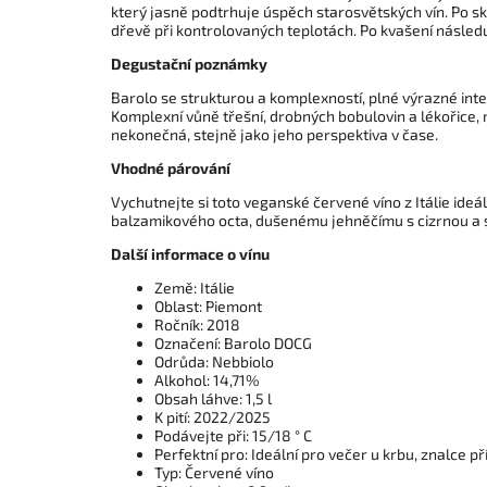
který jasně podtrhuje úspěch starosvětských vín. Po sk
dřevě při kontrolovaných teplotách. Po kvašení násled
Degustační poznámky
Barolo se strukturou a komplexností, plné výrazné int
Komplexní vůně třešní, drobných bobulovin a lékořice, 
nekonečná, stejně jako jeho perspektiva v čase.
Vhodné párování
Vychutnejte si toto veganské červené víno z Itálie ide
balzamikového octa, dušenému jehněčímu s cizrnou a s
Další informace o vínu
Země: Itálie
Oblast: Piemont
Ročník: 2018
Označení: Barolo DOCG
Odrůda: Nebbiolo
Alkohol: 14,71%
Obsah láhve: 1,5 l
K pití: 2022/2025
Podávejte při: 15/18 ° C
Perfektní pro: Ideální pro večer u krbu, znalce p
Typ: Červené víno