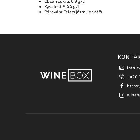
Obsah cukru: 0,9 g/l.
Kyselost: 5,44 g/l.
Párování: Telecí játra, jehněčí.
KONTA
info
@
+420 
https
wineb