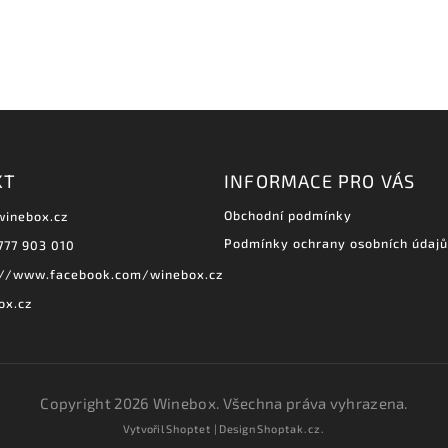
KT
INFORMACE PRO VÁS
Obchodní podmínky
winebox.cz
Podmínky ochrany osobních údajů
777 903 010
://www.facebook.com/winebox.cz
ox.cz
Copyright 2026
Winebox
. Všechna práva vyhrazena.
Vytvořil
Shoptet
| Design
Shoptak.cz.