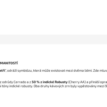
ZMANITOSTÍ
atři
“, odráží symbiózu, která může existovat mezi dvěma lidmi. Zde mluv
z odrůdy Cerrado a z
50 % z indické Robusty
(Cherry AA) a přináší opr
mi tóny indické robusty. Oba druhy kávových zrn byly vypěstovány mez