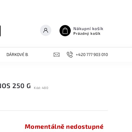
Nákupní košík
Prázdný košík
DÁRKOVÉ BALÍČKY
NOVINKY, AKCE
+420 777 903 010
KONTAKT
OS 250 G
Kód:
480
Momentálně nedostupné