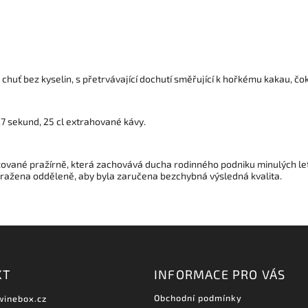
 chuť bez kyselin, s přetrvávající dochutí směřující k hořkému kakau, č
27 sekund, 25 cl extrahované kávy.
izované pražírně, která zachovává ducha rodinného podniku minulých le
pražena odděleně, aby byla zaručena bezchybná výsledná kvalita.
KT
INFORMACE PRO VÁS
Obchodní podmínky
winebox.cz