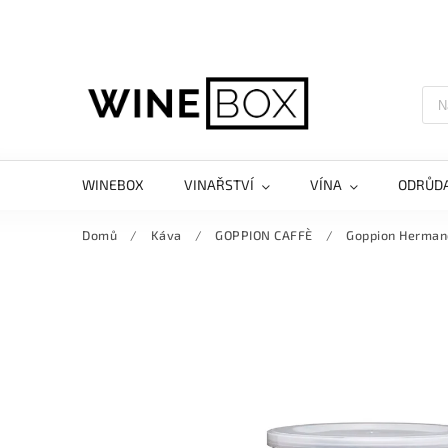
WINEBOX
VINAŘSTVÍ
VÍNA
ODRŮD
Domů
/
Káva
/
GOPPION CAFFÈ
/
Goppion Herman