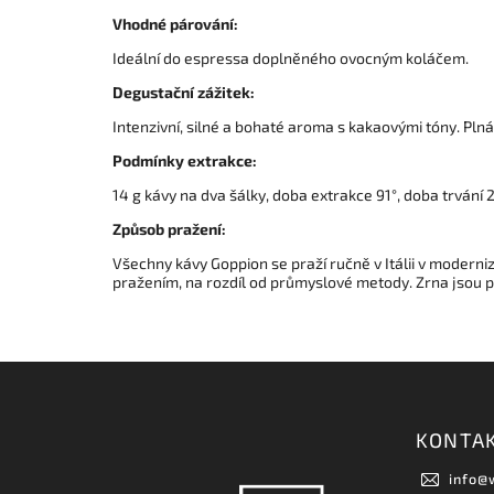
Vhodné párování:
Ideální do espressa doplněného ovocným koláčem.
Degustační zážitek:
Intenzivní, silné a bohaté aroma s kakaovými tóny. Plná
Podmínky extrakce:
14 g kávy na dva šálky, doba extrakce 91°, doba trvání 
Způsob pražení:
Všechny kávy Goppion se praží ručně v Itálii v modern
pražením, na rozdíl od průmyslové metody. Zrna jsou 
KONTA
info
@