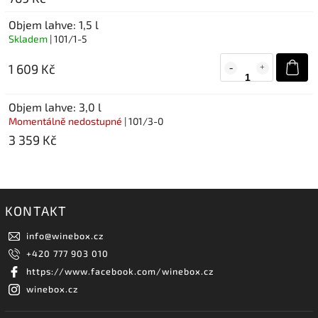
Objem lahve: 1,5 l
Skladem
| 101/1-5
1 609 Kč
Objem lahve: 3,0 l
Momentálně nedostupné
| 101/3-0
3 359 Kč
KONTAKT
info
@
winebox.cz
+420 777 903 010
https://www.facebook.com/winebox.cz
winebox.cz