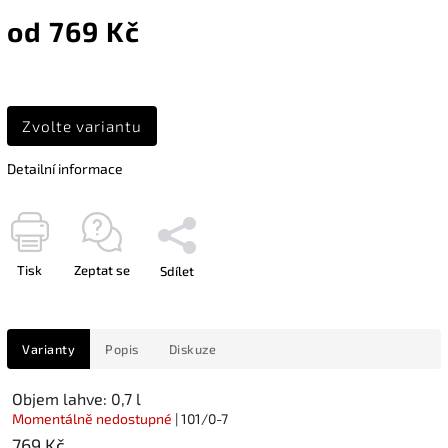
od
769 Kč
Zvolte variantu
Detailní informace
Tisk
Zeptat se
Sdílet
Varianty
Popis
Diskuze
Objem lahve: 0,7 l
Momentálně nedostupné
| 101/0-7
769 Kč