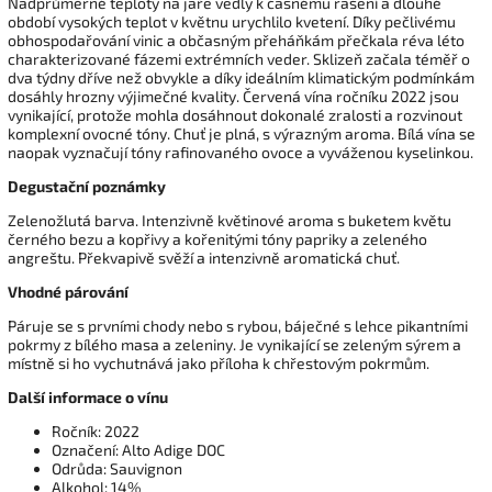
Nadprůměrné teploty na jaře vedly k časnému rašení a dlouhé
období vysokých teplot v květnu urychlilo kvetení. Díky pečlivému
obhospodařování vinic a občasným přeháňkám přečkala réva léto
charakterizované fázemi extrémních veder. Sklizeň začala téměř o
dva týdny dříve než obvykle a díky ideálním klimatickým podmínkám
dosáhly hrozny výjimečné kvality. Červená vína ročníku 2022 jsou
vynikající, protože mohla dosáhnout dokonalé zralosti a rozvinout
komplexní ovocné tóny. Chuť je plná, s výrazným aroma. Bílá vína se
naopak vyznačují tóny rafinovaného ovoce a vyváženou kyselinkou.
Degustační poznámky
Zelenožlutá barva. Intenzivně květinové aroma s buketem květu
černého bezu a kopřivy a kořenitými tóny papriky a zeleného
angreštu. Překvapivě svěží a intenzivně aromatická chuť.
Vhodné párování
Páruje se s prvními chody nebo s rybou, báječné s lehce pikantními
pokrmy z bílého masa a zeleniny. Je vynikající se zeleným sýrem a
místně si ho vychutnává jako příloha k chřestovým pokrmům.
Další informace o vínu
Ročník: 2022
Označení: Alto Adige DOC
Odrůda: Sauvignon
Alkohol: 14%