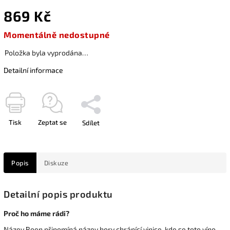
869 Kč
Momentálně nedostupné
Položka byla vyprodána…
Detailní informace
Tisk
Zeptat se
Sdílet
Popis
Diskuze
Detailní popis produktu
Proč ho máme rádi?
Název Roen připomíná název hory chránící vinice, kde se toto víno