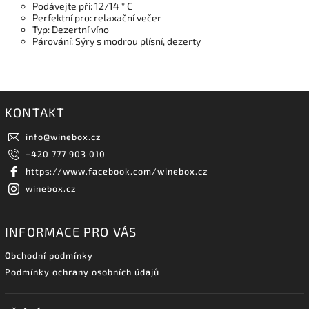
Podávejte při: 12/14 ° C
Perfektní pro: relaxační večer
Typ: Dezertní víno
Párování: Sýry s modrou plísní, dezerty
KONTAKT
info
@
winebox.cz
+420 777 903 010
https://www.facebook.com/winebox.cz
winebox.cz
INFORMACE PRO VÁS
Obchodní podmínky
Podmínky ochrany osobních údajů