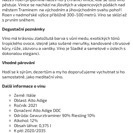
pěstuje. Vinice se nachází na jílovitých a vápencových půdách nad
městem Traminem na východním a jihovýchodním svahu pohoří
Roen v nadmořské výšce přibližně 300–500 metrů. Víno se sklízí až
s prvním sněhem.
Degustační poznámky
Víno má krásnou zlatožlutá barva s vůní medu, exotických tónů
tropického ovoce, stejně jako sušené meruňky, kandované citrusové
kůry, růže, zázvoru a vanilky. Víno je Sladké a sametové v ústech s
dokonalou eleganci.
Vhodné párování
Hodí se k sýrům, dezertům a my ho doporučujeme vychutnat si ho
samostatně, jako meditační víno.
Další informace o vínu
Země: Itálie
Oblast: Alto Adige
Ročník: 2021
Označení: Alto Adige DOC
Odrůda: Gewurztraminer 90% Riesling 10%
Alkohol: 12%
Obsah láhve: 0,375 l
K pití: 2020/2035